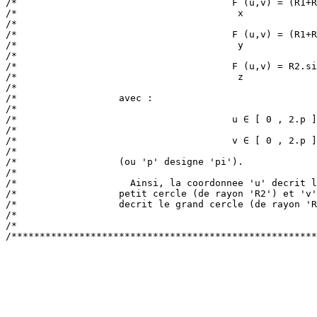
/*                                      F (u,v) = (R1+R
/*                                       x             
/*                                                     
/*                                      F (u,v) = (R1+R
/*                                       y             
/*                                                     
/*                                      F (u,v) = R2.si
/*                                       z             
/*                                                     
/*                  avec :                             
/*                                                     
/*                                      u ∈ [ 0 , 2.p ]
/*                                                     
/*                                      v ∈ [ 0 , 2.p ]
/*                                                     
/*                  (ou 'p' designe 'pi').             
/*                                                     
/*                    Ainsi, la coordonnee 'u' decrit l
/*                  petit cercle (de rayon 'R2') et 'v'
/*                  decrit le grand cercle (de rayon 'R
/*                                                     
/*                                                     