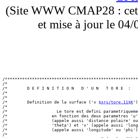
(Site WWW CMAP28 : cette 
et mise à jour le 0
/******************************************************
/*                                                     
/*        D E F I N I T I O N   D ' U N   T O R E  :   
/*                                                     
/*                                                     
/*        Definition de la surface ('v 
$xrs/tore.11$K
')
/*                                                     
/*                    Le tore est defini parametriqueme
/*                  en fonction des deux parametres 'u'
/*                  (appele aussi 'distance polaire' ou
/*                  'theta') et 'v' (appele aussi 'long
/*                  (appele aussi 'longitude' ou 'phi')
/*                                                     