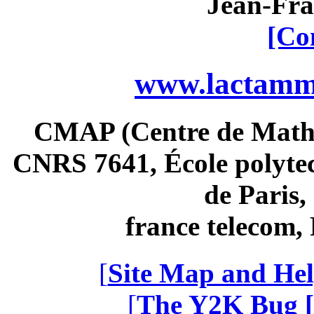
Jean-Fra
[Co
www.lactamme
CMAP (Centre de Math
CNRS 7641, École polytec
de Paris
france telecom
[
Site Map and Hel
[
The Y2K Bug [