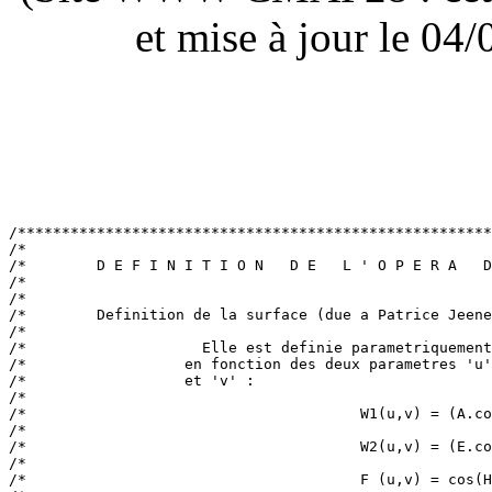
et mise à jour le 0
/******************************************************
/*                                                     
/*        D E F I N I T I O N   D E   L ' O P E R A   D
/*                                                     
/*                                                     
/*        Definition de la surface (due a Patrice Jeene
/*                                                     
/*                    Elle est definie parametriquement
/*                  en fonction des deux parametres 'u'
/*                  et 'v' :                           
/*                                                     
/*                                      W1(u,v) = (A.co
/*                                                     
/*                                      W2(u,v) = (E.co
/*                                                     
/*                                      F (u,v) = cos(H