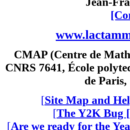
Jean-Fra
[Co
www.lactamme
CMAP (Centre de Math
CNRS 7641, École polytec
de Paris
[
Site Map and Hel
[
The Y2K Bug [
[
Are we ready for the Yea