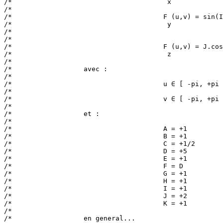
/*                                       x             
/*                                                     
/*                                      F (u,v) = sin(I
/*                                       y             
/*                                                     
/*                                                     
/*                                      F (u,v) = J.cos
/*                                       z             
/*                                                     
/*                  avec :                             
/*                                                     
/*                                      u ∈ [ -pi, +pi 
/*                                                     
/*                                      v ∈ [ -pi, +pi 
/*                                                     
/*                  et :                               
/*                                                     
/*                                      A = +1         
/*                                      B = +1         
/*                                      C = +1/2       
/*                                      D = +5         
/*                                      E = +1         
/*                                      F = D          
/*                                      G = +1         
/*                                      H = +1         
/*                                      I = +1         
/*                                      J = +2         
/*                                      K = +1         
/*                                                     
/*                  en general...                      