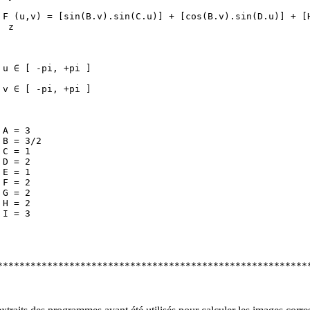
                                                         
 F (u,v) = [sin(B.v).sin(C.u)] + [cos(B.v).sin(D.u)] + [H
  z                                                      
                                                         
                                                         
                                                         
 u ∈ [ -pi, +pi ]                                        
                                                         
 v ∈ [ -pi, +pi ]                                        
                                                         
                                                         
                                                         
 A = 3                                                   
 B = 3/2                                                 
 C = 1                                                   
 D = 2                                                   
 E = 1                                                   
 F = 2                                                   
 G = 2                                                   
 H = 2                                                   
 I = 3                                                   
                                                         
                                                         
                                                         
                                                         