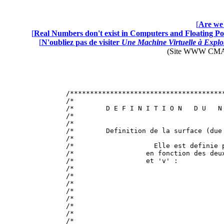
[
Are we 
[
Real Numbers don't exist in Computers and Floating Poi
[
N'oubliez pas de visiter
Une Machine Virtuelle à Explor
(Site WWW CMAP28 
/**************************************
/*                                     
/*        D E F I N I T I O N   D U   N
/*                                     
/*                                     
/*        Definition de la surface (due
/*                                     
/*                    Elle est definie 
/*                  en fonction des deu
/*                  et 'v' :           
/*                                     
/*                                     
/*                                     
/*                                     
/*                                     
/*                                     
/*                                     
/*                                     