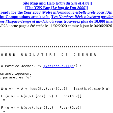
[
Site Map and Help [
Plan du Site et Aide
]
]
[
The Y2K Bug [
Le bug de l'an 2000
]
]
ready for the Year 2038 [
Notre informatique est-elle prête pour l'A
nt Computations aren't safe. [
Les Nombres Réels n'existent pas dans
er l'Espace-Temps et au-delà
où vous trouverez plus de 10.000 image
: cette page a été créée le 11/02/2020 et mise à jour le 04/06/202
*********************************************************
                                                         
 O E U D   U N I L A T E R E   D E   J E E N E R  :      
                                                         
                                                         
 a Patrice Jeener, 'v 
$xrs/noeud.11$K
') :               
                                                         
parametriquement                                         
x parametres 'u'                                         
                                                         
                                                         
 W(u,v)  = A + [cos(B.v).sin(C.u)] - [sin(B.v).sin(D.u)] 
                                                         
 F (u,v) = W(u,v).[cos(E.v) + F.cos(G.v)]                
  x                                                      
                                                         
 F (u,v) = W(u,v).[sin(E.v) - F.sin(G.v)]                
  y                                                      