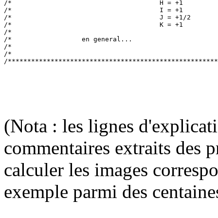
/*                                      H = +1         
/*                                      I = +1         
/*                                      J = +1/2       
/*                                      K = +1         
/*                                                     
/*                  en general...                      
/*                                                     
/*                                                     
(Nota : les lignes d'explica
commentaires extraits des p
calculer les images corresp
exemple parmi des centaine