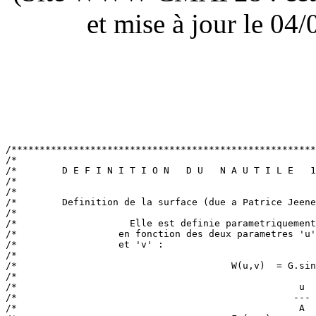
et mise à jour le 0
/******************************************************
/*                                                     
/*        D E F I N I T I O N   D U   N A U T I L E   1
/*                                                     
/*                                                     
/*        Definition de la surface (due a Patrice Jeene
/*                                                     
/*                    Elle est definie parametriquement
/*                  en fonction des deux parametres 'u'
/*                  et 'v' :                           
/*                                                     
/*                                      W(u,v)  = G.sin
/*                                                     
/*                                                  u  
/*                                                 --- 
/*                                                  A  