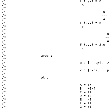
/*                                      F (u,v) = e   .
/*                                       x             
/*                                                     
/*                                                  u  
/*                                                 --- 
/*                                                  A  
/*                                      F (u,v) = e   .
/*                                       y             
/*                                                     
/*                                                    u
/*                                                   --
/*                                                    A
/*                                      F (u,v) = J.e  
/*                                       z             
/*                                                     
/*                  avec :                             
/*                                                     
/*                                      u ∈ [ -2.pi, +2
/*                                                     
/*                                      v ∈ [ -pi,   +p
/*                                                     
/*                  et :                               
/*                                                     
/*                                      A = +5         
/*                                      B = +1/4       
/*                                      C = +1         
/*                                      D = +3         
/*                                      E = -1         
/*                                      F = +1         
/*                                      G = +1         