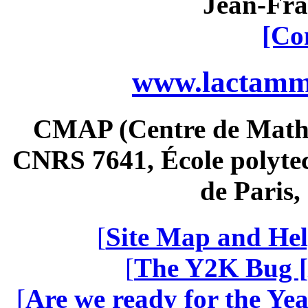
Jean-Fra
[Co
www.lactamme
CMAP (Centre de Math
CNRS 7641, École polytec
de Paris
[
Site Map and Hel
[
The Y2K Bug [
[
Are we ready for the Yea