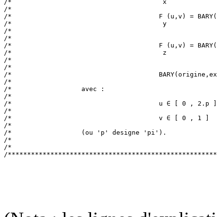
/*                                       x             
/*                                                     
/*                                      F (u,v) = BARY(
/*                                       y             
/*                                                     
/*                                                     
/*                                      F (u,v) = BARY(
/*                                       z             
/*                                                     
/*                                                     
/*                                      BARY(origine,ex
/*                                                     
/*                  avec :                             
/*                                                     
/*                                      u ∈ [ 0 , 2.p ]
/*                                                     
/*                                      v ∈ [ 0 , 1 ]  
/*                                                     
/*                  (ou 'p' designe 'pi').             
/*                                                     
/*                                                     