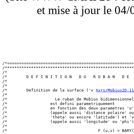
et mise à jour le 0
/*=====================================================
/******************************************************
/*                                                     
/*        D E F I N I T I O N   D U   R U B A N   D E  
/*                                                     
/*                                                     
/*        Definition de la surface ('v 
$xrs/Mobius2D.11
/*                                                     
/*                    Le ruban de Mobius bidimensionnel
/*                  est defini parametriquement        
/*                  en fonction des deux parametres 'u'
/*                  (appele aussi 'distance polaire' ou
/*                  'theta' ou encore 'latitude') et 'v
/*                  (appele aussi 'longitude' ou 'phi')
/*                                                     
/*                                      F (u,v) = BARY(