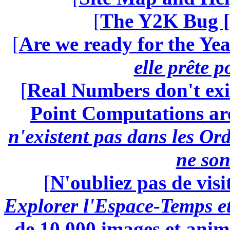
[
The Y2K Bug [
[
Are we ready for the Yea
elle prête 
[
Real Numbers don't exi
Point Computations aren
n'existent pas dans les Ord
ne son
[
N'oubliez pas de visi
Explorer l'Espace-Temps e
de 10.000 images et anima