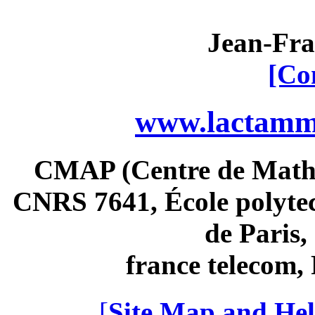
Jean-Fra
[Co
www.lactamme
CMAP (Centre de Math
CNRS 7641, École polytec
de Paris
france telecom
[
Site Map and Hel