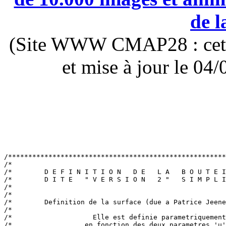
de l
(Site WWW CMAP28 : cette 
et mise à jour le 0
/******************************************************
/*                                                     
/*        D E F I N I T I O N   D E   L A   B O U T E I
/*        D I T E   " V E R S I O N   2 "   S I M P L I
/*                                                     
/*                                                     
/*        Definition de la surface (due a Patrice Jeene
/*                                                     
/*                    Elle est definie parametriquement
/*                  en fonction des deux parametres 'u'