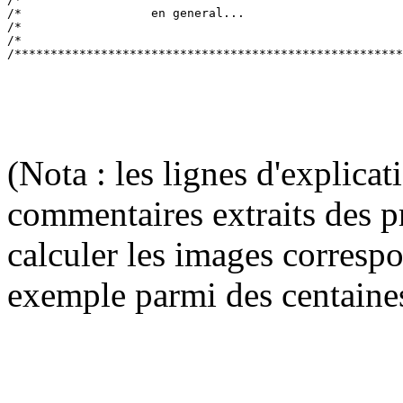
/*                  en general...                      
/*                                                     
/*                                                     
(Nota : les lignes d'explica
commentaires extraits des p
calculer les images corresp
exemple parmi des centaine