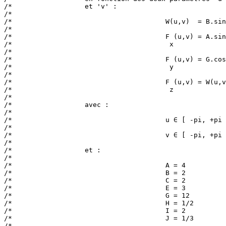
/*                  et 'v' :                           
/*                                                     
/*                                      W(u,v)  = B.sin
/*                                                     
/*                                      F (u,v) = A.sin
/*                                       x             
/*                                                     
/*                                      F (u,v) = G.cos
/*                                       y             
/*                                                     
/*                                      F (u,v) = W(u,v
/*                                       z             
/*                                                     
/*                  avec :                             
/*                                                     
/*                                      u ∈ [ -pi, +pi 
/*                                                     
/*                                      v ∈ [ -pi, +pi 
/*                                                     
/*                  et :                               
/*                                                     
/*                                      A = 4          
/*                                      B = 2          
/*                                      C = 2          
/*                                      E = 3          
/*                                      G = 12         
/*                                      H = 1/2        
/*                                      I = 2          
/*                                      J = 1/3        
/*                                                     