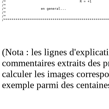
/*                                      R = +1         
/*                                                     
/*                  en general...                      
/*                                                     
/*                                                     
(Nota : les lignes d'explica
commentaires extraits des p
calculer les images corresp
exemple parmi des centaine