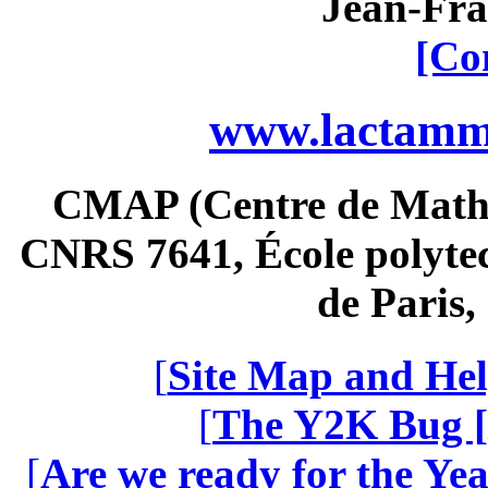
Jean-Fra
[Co
www.lactamme
CMAP (Centre de Math
CNRS 7641, École polytec
de Paris
[
Site Map and Hel
[
The Y2K Bug [
[
Are we ready for the Yea