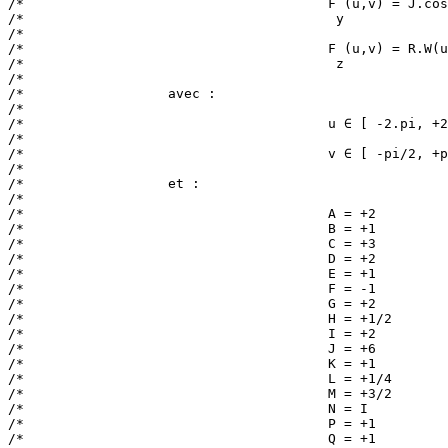
/*                                      F (u,v) = J.cos
/*                                       y             
/*                                                     
/*                                      F (u,v) = R.W(u
/*                                       z             
/*                                                     
/*                  avec :                             
/*                                                     
/*                                      u ∈ [ -2.pi, +2
/*                                                     
/*                                      v ∈ [ -pi/2, +p
/*                                                     
/*                  et :                               
/*                                                     
/*                                      A = +2         
/*                                      B = +1         
/*                                      C = +3         
/*                                      D = +2         
/*                                      E = +1         
/*                                      F = -1         
/*                                      G = +2         
/*                                      H = +1/2       
/*                                      I = +2         
/*                                      J = +6         
/*                                      K = +1         
/*                                      L = +1/4       
/*                                      M = +3/2       
/*                                      N = I          
/*                                      P = +1         
/*                                      Q = +1         