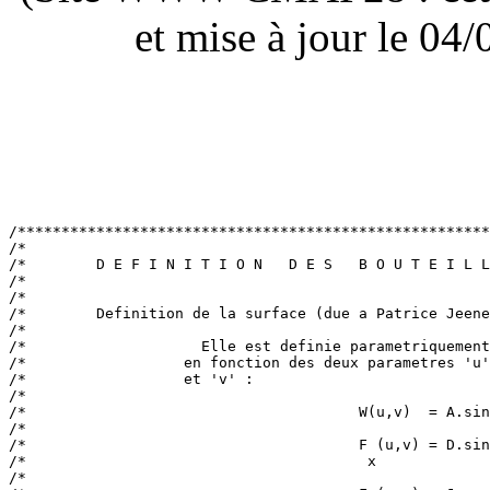
et mise à jour le 0
/******************************************************
/*                                                     
/*        D E F I N I T I O N   D E S   B O U T E I L L
/*                                                     
/*                                                     
/*        Definition de la surface (due a Patrice Jeene
/*                                                     
/*                    Elle est definie parametriquement
/*                  en fonction des deux parametres 'u'
/*                  et 'v' :                           
/*                                                     
/*                                      W(u,v)  = A.sin
/*                                                     
/*                                      F (u,v) = D.sin
/*                                       x             
/*                                                     