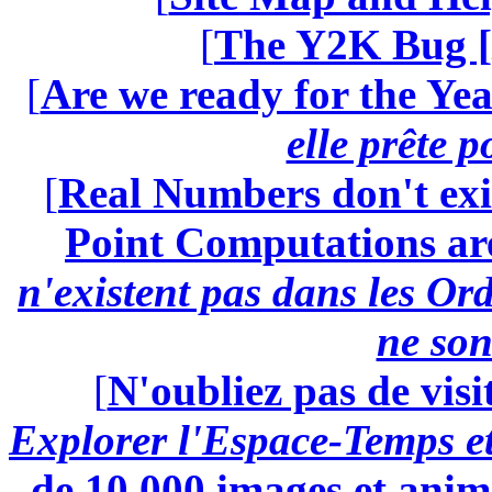
[
The Y2K Bug [
[
Are we ready for the Yea
elle prête 
[
Real Numbers don't exi
Point Computations aren
n'existent pas dans les Ord
ne son
[
N'oubliez pas de visi
Explorer l'Espace-Temps e
de 10.000 images et anima