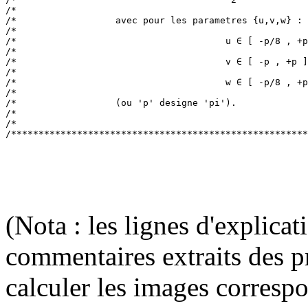
/*                                                     
/*                  avec pour les parametres {u,v,w} : 
/*                                                     
/*                                      u ∈ [ -p/8 , +p
/*                                                     
/*                                      v ∈ [ -p , +p ]
/*                                                     
/*                                      w ∈ [ -p/8 , +p
/*                                                     
/*                  (ou 'p' designe 'pi').             
/*                                                     
/*                                                     
(Nota : les lignes d'explica
commentaires extraits des p
calculer les images corresp