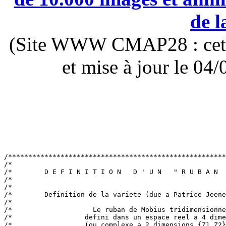
de l
(Site WWW CMAP28 : cette 
et mise à jour le 0
/******************************************************
/*                                                     
/*        D E F I N I T I O N   D ' U N   " R U B A N  
/*                                                     
/*                                                     
/*        Definition de la variete (due a Patrice Jeene
/*                                                     
/*                    Le ruban de Mobius tridimensionne
/*                  defini dans un espace reel a 4 dime
/*                  (ou complexe a 2 dimensions {Z1,Z2}