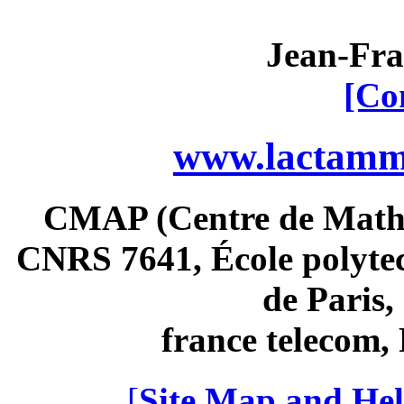
Jean-Fra
[Co
www.lactamme
CMAP (Centre de Math
CNRS 7641, École polytec
de Paris
france telecom
[
Site Map and Hel