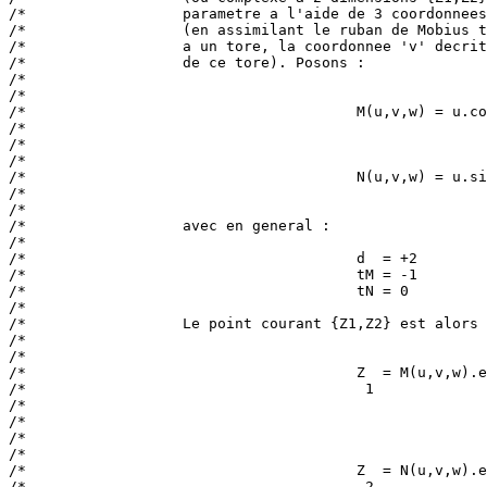
/*                  parametre a l'aide de 3 coordonnees
/*                  (en assimilant le ruban de Mobius t
/*                  a un tore, la coordonnee 'v' decrit
/*                  de ce tore). Posons :              
/*                                                     
/*                                                     
/*                                      M(u,v,w) = u.co
/*                                                     
/*                                                     
/*                                                     
/*                                      N(u,v,w) = u.si
/*                                                     
/*                                                     
/*                  avec en general :                  
/*                                                     
/*                                      d  = +2        
/*                                      tM = -1        
/*                                      tN = 0         
/*                                                     
/*                  Le point courant {Z1,Z2} est alors 
/*                                                     
/*                                                     
/*                                      Z  = M(u,v,w).e
/*                                       1             
/*                                                     
/*                                                     
/*                                                     
/*                                                     
/*                                      Z  = N(u,v,w).e
/*                                       2             