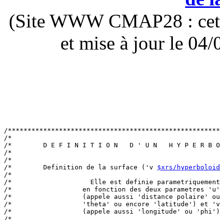
(Site WWW CMAP28 : cette 
et mise à jour le 0
/******************************************************
/*                                                     
/*        D E F I N I T I O N   D ' U N   H Y P E R B O
/*                                                     
/*                                                     
/*        Definition de la surface ('v 
$xrs/hyperboloid
/*                                                     
/*                    Elle est definie parametriquement
/*                  en fonction des deux parametres 'u'
/*                  (appele aussi 'distance polaire' ou
/*                  'theta' ou encore 'latitude') et 'v
/*                  (appele aussi 'longitude' ou 'phi')
/*                                                     