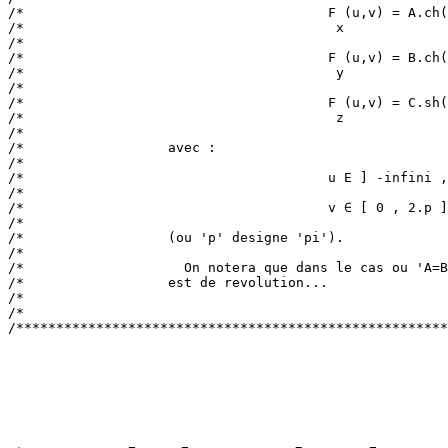
/*                                      F (u,v) = A.ch(
/*                                       x             
/*                                                     
/*                                      F (u,v) = B.ch(
/*                                       y             
/*                                                     
/*                                      F (u,v) = C.sh(
/*                                       z             
/*                                                     
/*                  avec :                             
/*                                                     
/*                                      u E ] -infini ,
/*                                                     
/*                                      v ∈ [ 0 , 2.p ]
/*                                                     
/*                  (ou 'p' designe 'pi').             
/*                                                     
/*                    On notera que dans le cas ou 'A=B
/*                  est de revolution...               
/*                                                     
/*                                                     