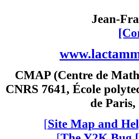
Jean-Fra
[Co
www.lactamme
CMAP (Centre de Math
CNRS 7641, École polytec
de Paris
[
Site Map and Hel
[
The Y2K Bug [