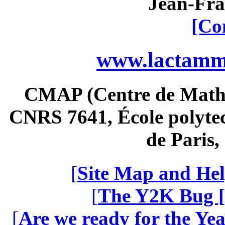
Jean-Fra
[Co
www.lactamme
CMAP (Centre de Math
CNRS 7641, École polytec
de Paris
[
Site Map and Hel
[
The Y2K Bug [
[
Are we ready for the Yea