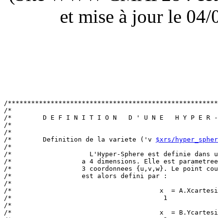
et mise à jour le 0
/******************************************************
/*                                                     
/*        D E F I N I T I O N   D ' U N E   H Y P E R -
/*                                                     
/*                                                     
/*        Definition de la variete ('v 
$xrs/hyper_spher
/*                                                     
/*                    L'Hyper-Sphere est definie dans u
/*                  a 4 dimensions. Elle est parametree
/*                  3 coordonnees {u,v,w}. Le point cou
/*                  est alors defini par :             
/*                                                     
/*                                      x  = A.Xcartesi
/*                                       1             
/*                                                     
/*                                      x  = B.Ycartesi