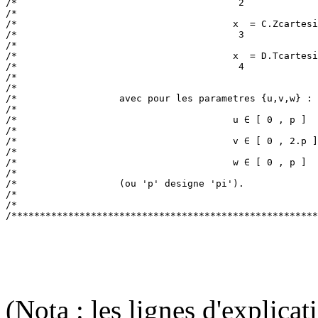
/*                                       2             
/*                                                     
/*                                      x  = C.Zcartesi
/*                                       3             
/*                                                     
/*                                      x  = D.Tcartesi
/*                                       4             
/*                                                     
/*                                                     
/*                  avec pour les parametres {u,v,w} : 
/*                                                     
/*                                      u ∈ [ 0 , p ]  
/*                                                     
/*                                      v ∈ [ 0 , 2.p ]
/*                                                     
/*                                      w ∈ [ 0 , p ]  
/*                                                     
/*                  (ou 'p' designe 'pi').             
/*                                                     
/*                                                     
(Nota : les lignes d'explica