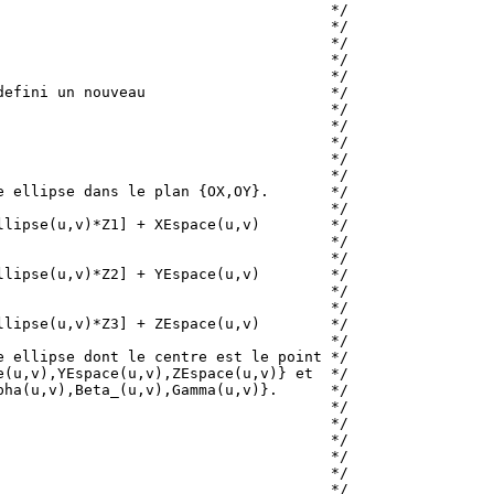
                                     */

                                     */

                                     */

                                     */

                                     */

efini un nouveau                     */

                                     */

                                     */

                                     */

                                     */

                                     */

 ellipse dans le plan {OX,OY}.       */

                                     */

lipse(u,v)*Z1] + XEspace(u,v)        */

                                     */

                                     */

lipse(u,v)*Z2] + YEspace(u,v)        */

                                     */

                                     */

lipse(u,v)*Z3] + ZEspace(u,v)        */

                                     */

 ellipse dont le centre est le point */

(u,v),YEspace(u,v),ZEspace(u,v)} et  */

ha(u,v),Beta_(u,v),Gamma(u,v)}.      */

                                     */

                                     */

                                     */

                                     */

                                     */

                                     */
