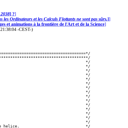
n 2038
] ?
]
 les Ordinateurs et les Calculs Flottants ne sont pas sûrs.
]
]
s et animations à la frontière de l'Art et de la Science
]
6 21:38:04 -CEST-)
=====================================*/

**************************************/

                                     */

                                     */

                                     */

                                     */

                                      */

                                     */

                                     */

                                     */

                                     */

                                     */

                                     */

                                     */

                                     */

                                     */

                                     */

 helice.                             */
