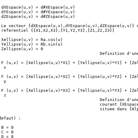
                                                         
 dXEspace(u,v) = d#XEspace(u,v)                          
 dYEspace(u,v) = d#YEspace(u,v)                          
 dZEspace(u,v) = d#ZEspace(u,v)                          
                                                         
 Le vecteur {dXEspace(u,v),dYEspace(u,v),dZEspace(u,v)} d
 referentiel {{X1,X2,X3},{Y1,Y2,Y3},{Z1,Z2,Z3}}          
                                                         
 Xellipse(u,v) = Ra.cos(u)                               
 Yellipse(u,v) = Rb.sin(u)                               
 Zellipse(u,v) = 0                                       
                                         Definition d'une
                                                         
 F (u,v) = [Xellipse(u,v)*X1] + [Yellipse(u,v)*Y1] + [Zel
  x                                                      
                                                         
 F (u,v) = [Xellipse(u,v)*X2] + [Yellipse(u,v)*Y2] + [Zel
  y                                                      
                                                         
 F (u,v) = [Xellipse(u,v)*X3] + [Yellipse(u,v)*Y3] + [Zel
  z                                                      
                                         Definition d'une
                                         courant {XEspace
                                         situee dans {Alp
                                                         
defaut) :                                                
                                                         
 B = 0                                                   
 C = 0                                                   
 D = 0                                                   