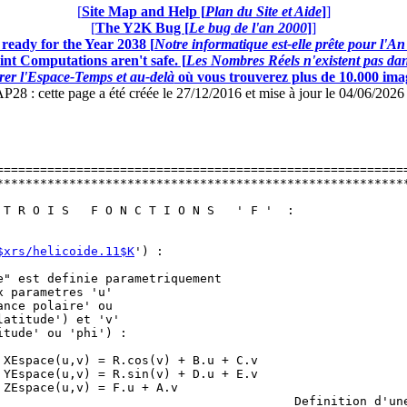
[
Site Map and Help [
Plan du Site et Aide
]
]
[
The Y2K Bug [
Le bug de l'an 2000
]
]
ready for the Year 2038 [
Notre informatique est-elle prête pour l'A
nt Computations aren't safe. [
Les Nombres Réels n'existent pas dans
er l'Espace-Temps et au-delà
où vous trouverez plus de 10.000 image
: cette page a été créée le 27/12/2016 et mise à jour le 04/06/202
=========================================================
*********************************************************
                                                         
 T R O I S   F O N C T I O N S   ' F '  :                
                                                         
                                                         
$xrs/helicoide.11$K
') :                                 
                                                         
e" est definie parametriquement                          
x parametres 'u'                                         
ance polaire' ou                                         
latitude') et 'v'                                        
itude' ou 'phi') :                                       
                                                         
 XEspace(u,v) = R.cos(v) + B.u + C.v                     
 YEspace(u,v) = R.sin(v) + D.u + E.v                     
 ZEspace(u,v) = F.u + A.v                                
                                         Definition d'une