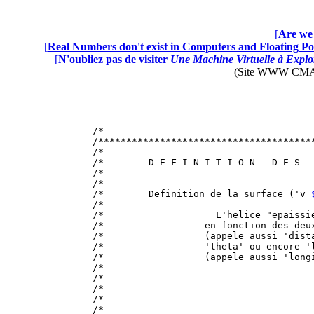
[
Are we 
[
Real Numbers don't exist in Computers and Floating Poi
[
N'oubliez pas de visiter
Une Machine Virtuelle à Explor
(Site WWW CMAP28 
/*=====================================
/**************************************
/*                                     
/*        D E F I N I T I O N   D E S  
/*                                     
/*                                     
/*        Definition de la surface ('v 
/*                                     
/*                    L'helice "epaissi
/*                  en fonction des deu
/*                  (appele aussi 'dist
/*                  'theta' ou encore '
/*                  (appele aussi 'long
/*                                     
/*                                     
/*                                     
/*                                     
/*                                     