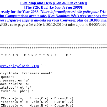
[
Site Map and Help [
Plan du Site et Aide
]
]
[
The Y2K Bug [
Le bug de l'an 2000
]
]
ready for the Year 2038 [
Notre informatique est-elle prête pour l'A
nt Computations aren't safe. [
Les Nombres Réels n'existent pas dans
er l'Espace-Temps et au-delà
où vous trouverez plus de 10.000 image
: cette page a été créée le 30/12/2016 et mise à jour le 04/06/202
=========================================================
*********************************************************
                                                         
 T R O I S   F O N C T I O N S   ' F '  :                
                                                         
                                                         
$xrs/epicycloide.21$K
') :                               
                                                         
picycloidal tridimensionnel"                             
iquement                                                 
x parametres 'u'                                         
ance polaire' ou                                         
latitude') et 'v'                                        
itude' ou 'phi') :                                       
                                                         
 XEspace(u,v) = B.cos(C.v) - D.cos(E.v)                  
 YEspace(u,v) = F.sin(G.v) - H.sin(I.v)                  
 ZEspace(u,v) = M.sin(N.v) - O.sin(P.v)                  