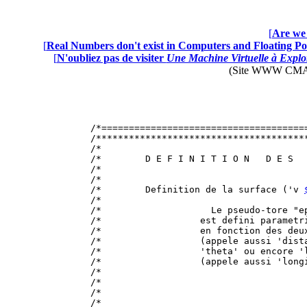
[
Are we 
[
Real Numbers don't exist in Computers and Floating Poi
[
N'oubliez pas de visiter
Une Machine Virtuelle à Explor
(Site WWW CMAP28 
/*=====================================
/**************************************
/*                                     
/*        D E F I N I T I O N   D E S  
/*                                     
/*                                     
/*        Definition de la surface ('v 
/*                                     
/*                    Le pseudo-tore "e
/*                  est defini parametr
/*                  en fonction des deu
/*                  (appele aussi 'dist
/*                  'theta' ou encore '
/*                  (appele aussi 'long
/*                                     
/*                                     
/*                                     
/*                                     