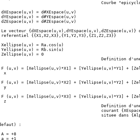
                                         Courbe "epicyclo
                                                         
 dXEspace(u,v) = d#XEspace(u,v)                          
 dYEspace(u,v) = d#YEspace(u,v)                          
 dZEspace(u,v) = d#ZEspace(u,v)                          
                                                         
 Le vecteur {dXEspace(u,v),dYEspace(u,v),dZEspace(u,v)} d
 referentiel {{X1,X2,X3},{Y1,Y2,Y3},{Z1,Z2,Z3}}          
                                                         
 Xellipse(u,v) = Ra.cos(u)                               
 Yellipse(u,v) = Rb.sin(u)                               
 Zellipse(u,v) = 0                                       
                                         Definition d'une
                                                         
 F (u,v) = [Xellipse(u,v)*X1] + [Yellipse(u,v)*Y1] + [Zel
  x                                                      
                                                         
 F (u,v) = [Xellipse(u,v)*X2] + [Yellipse(u,v)*Y2] + [Zel
  y                                                      
                                                         
 F (u,v) = [Xellipse(u,v)*X3] + [Yellipse(u,v)*Y3] + [Zel
  z                                                      
                                         Definition d'une
                                         courant {XEspace
                                         situee dans {Alp
                                                         
defaut) :                                                
                                                         
 A = +8                                                  
 a = +1                                                  