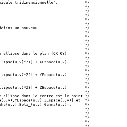
idale tridimensionnelle".            */

                                     */

                                     */

                                     */

                                     */

                                     */

efini un nouveau                     */

                                     */

                                     */

                                     */

                                     */

                                     */

 ellipse dans le plan {OX,OY}.       */

                                     */

lipse(u,v)*Z1] + XEspace(u,v)        */

                                     */

                                     */

lipse(u,v)*Z2] + YEspace(u,v)        */

                                     */

                                     */

lipse(u,v)*Z3] + ZEspace(u,v)        */

                                     */

 ellipse dont le centre est le point */

(u,v),YEspace(u,v),ZEspace(u,v)} et  */

ha(u,v),Beta_(u,v),Gamma(u,v)}.      */

                                     */

                                     */

                                     */

                                     */

                                     */
