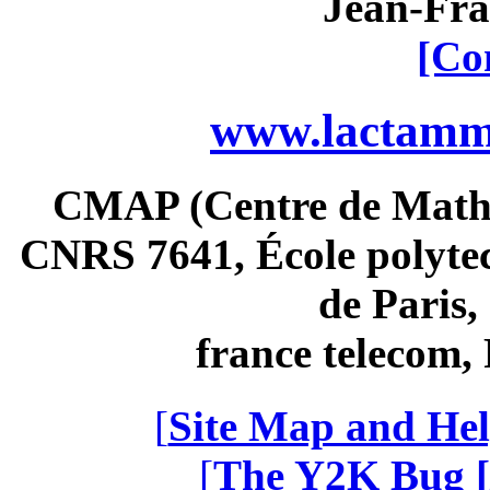
Jean-Fra
[Co
www.lactamme
CMAP (Centre de Math
CNRS 7641, École polytec
de Paris
france telecom
[
Site Map and Hel
[
The Y2K Bug [