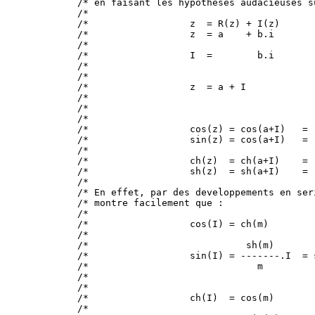
/* en faisant les hypotheses audacieuses s
/*                                        
/*                  z  = R(z) + I(z)      
/*                  z  = a    + b.i       
/*                                        
/*                  I  =        b.i       
/*                                        
/*                                        
/*                  z  = a + I            
/*                                        
/*                                        
/*                                        
/*                  cos(z) = cos(a+I)   = 
/*                  sin(z) = cos(a+I)   = 
/*                                        
/*                  ch(z)  = ch(a+I)    = 
/*                  sh(z)  = sh(a+I)    = 
/*                                        
/* En effet, par des developpements en ser
/* montre facilement que :                
/*                                        
/*                  cos(I) = ch(m)        
/*                                        
/*                            sh(m)       
/*                  sin(I) = -------.I  = 
/*                              m         
/*                                        
/*                                        
/*                  ch(I)  = cos(m)       
/*                                        