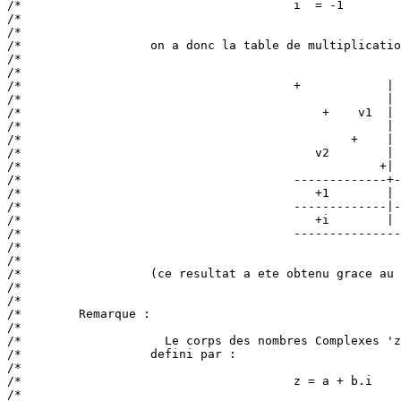
/*                                      i  = -1        
/*                                                     
/*                                                     
/*                  on a donc la table de multiplicatio
/*                                                     
/*                                                     
/*                                      +            | 
/*                                                   | 
/*                                          +    v1  | 
/*                                                   | 
/*                                              +    | 
/*                                         v2        | 
/*                                                  +| 
/*                                      -------------+-
/*                                         +1        | 
/*                                      -------------|-
/*                                         +i        | 
/*                                      ---------------
/*                                                     
/*                                                     
/*                  (ce resultat a ete obtenu grace au 
/*                                                     
/*                                                     
/*        Remarque :                                   
/*                                                     
/*                    Le corps des nombres Complexes 'z
/*                  defini par :                       
/*                                                     
/*                                      z = a + b.i    
/*                                                     