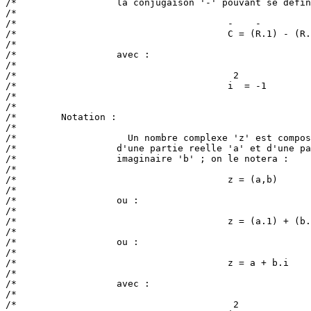
/*                  la conjugaison '-' pouvant se defin
/*                                                     
/*                                      -    -         
/*                                      C = (R.1) - (R.
/*                                                     
/*                  avec :                             
/*                                                     
/*                                       2             
/*                                      i  = -1        
/*                                                     
/*                                                     
/*        Notation :                                   
/*                                                     
/*                    Un nombre complexe 'z' est compos
/*                  d'une partie reelle 'a' et d'une pa
/*                  imaginaire 'b' ; on le notera :    
/*                                                     
/*                                      z = (a,b)      
/*                                                     
/*                  ou :                               
/*                                                     
/*                                      z = (a.1) + (b.
/*                                                     
/*                  ou :                               
/*                                                     
/*                                      z = a + b.i    
/*                                                     
/*                  avec :                             
/*                                                     
/*                                       2             