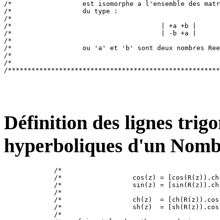
/*                  est isomorphe a l'ensemble des matr
/*                  du type :                          
/*                                                     
/*                                      | +a +b |      
/*                                      | -b +a |      
/*                                                     
/*                  ou 'a' et 'b' sont deux nombres Ree
/*                                                     
/*                                                     
Définition des lignes trig
hyperboliques d'un Nomb
/*                                        
/*                  cos(z) = [cos(R(z)).ch
/*                  sin(z) = [sin(R(z)).ch
/*                                        
/*                  ch(z)  = [ch(R(z)).cos
/*                  sh(z)  = [sh(R(z)).cos
/*                                        