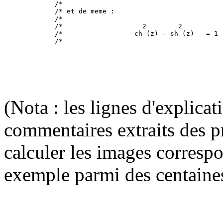
/*                                        
/* et de meme :                           
/*                                        
/*                    2        2          
/*                  ch (z) - sh (z)   = 1 
(Nota : les lignes d'explica
commentaires extraits des p
calculer les images corresp
exemple parmi des centaine