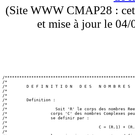
(Site WWW CMAP28 : cette 
et mise à jour le 0
/******************************************************
/*                                                     
/*        D E F I N I T I O N   D E S   N O M B R E S  
/*                                                     
/*                                                     
/*        Definition :                                 
/*                                                     
/*                    Soit 'R' le corps des nombres Ree
/*                  corps 'C' des nombres Complexes peu
/*                  se definir par :                   
/*                                                     
/*                                      C = (R.1) + (R.
/*                                                     