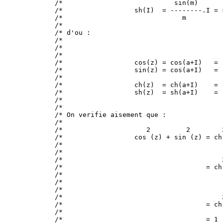
/*                            sin(m)      
/*                  sh(I)  = --------.I = 
/*                              m         
/*                                        
/* d'ou :                                 
/*                                        
/*                                        
/*                                        
/*                  cos(z) = cos(a+I)   = 
/*                  sin(z) = cos(a+I)   = 
/*                                        
/*                  ch(z)  = ch(a+I)    = 
/*                  sh(z)  = sh(a+I)    = 
/*                                        
/*                                        
/* On verifie aisement que :              
/*                                        
/*                     2         2        
/*                  cos (z) + sin (z) = ch
/*                                        
/*                                        
/*                                        
/*                                    = ch
/*                                        
/*                                        
/*                                        
/*                                        
/*                                    = ch
/*                                        
/*                                    = 1 