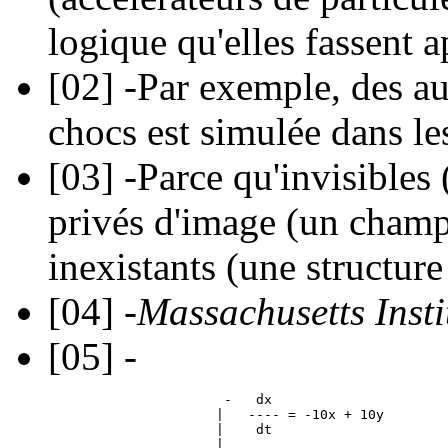
logique qu'elles fassent
[02]
-Par exemple, des au
chocs est simulée dans le
[03]
-Parce qu'invisibles 
privés d'image (un champ
inexistants (une structur
[04]
-
Massachusetts Insti
[05]
-
                      -   dx

                     |   ---- = -10x + 10y

                     |    dt

                     |
