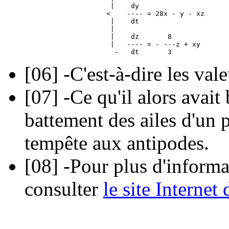
                     |    dy

                    <    ---- = 28x - y - xz

                     |    dt

                     |

                     |    dz       8

                     |   ---- = - ---z + xy

[06]
-C'est-à-dire les valeu
[07]
-Ce qu'il alors avait
battement des ailes d'un
tempête aux antipodes.
[08]
-Pour plus d'informat
consulter
le site Internet 