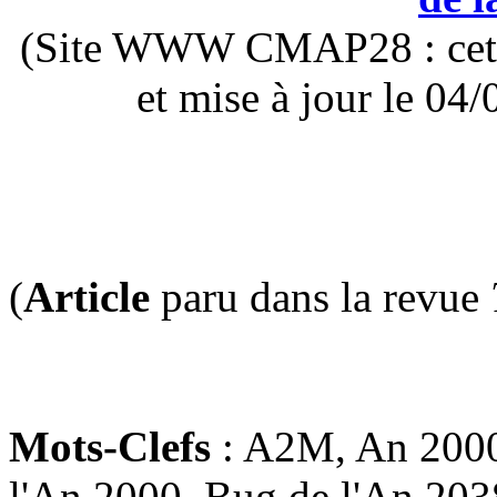
(Site WWW CMAP28 : cette 
et mise à jour le 0
(
Article
paru dans la revue
Mots-Clefs
: A2M, An 2000
l'An 2000, Bug de l'An 203