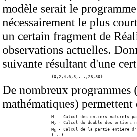
modèle serait le programme 
nécessairement le plus court
un certain fragment de Réali
observations actuelles.
Donn
suivante résultant d'une cer
De nombreux programmes (c
mathématiques) permettent d
                    M
 - Calcul des entiers naturels pa
1
                    M
 - Calcul du double des entiers n
2
                    M
 - Calcul de la partie entière d'
3
                    (...)
