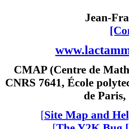
Jean-Fra
[Co
www.lactamme
CMAP (Centre de Math
CNRS 7641, École polytec
de Paris
[
Site Map and Hel
[
The Y2K Bug [