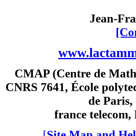
Jean-Fra
[Co
www.lactamme
CMAP (Centre de Math
CNRS 7641, École polytec
de Paris
france telecom
[
Site Map and Hel