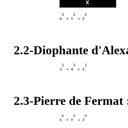
                     2    2    2

2.2-Diophante d'Alex
                     2    2    2

2.3-Pierre de Fermat 
                     n    n    n
