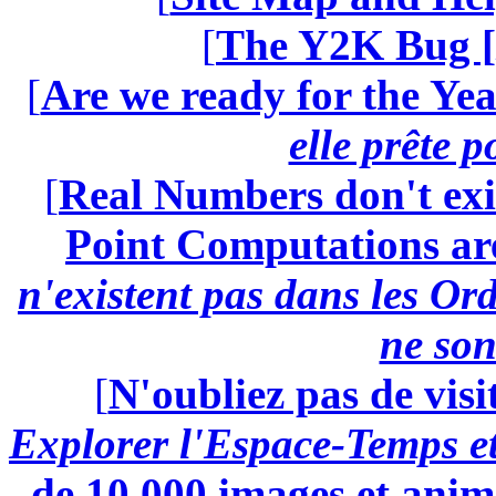
[
The Y2K Bug [
[
Are we ready for the Yea
elle prête 
[
Real Numbers don't exi
Point Computations aren
n'existent pas dans les Ord
ne son
[
N'oubliez pas de visi
Explorer l'Espace-Temps e
de 10.000 images et anima