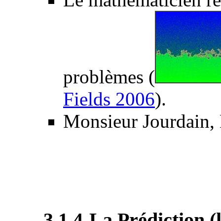
problèmes (
Fields 2006
).
Monsieur Jourdain, E
3.1.4-La Prédiction 