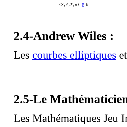
                    {X,Y,Z,n} 
∈
2.4-Andrew Wiles :
Les
courbes elliptiques
et
2.5-Le Mathématicien 
Les Mathématiques Jeu Int