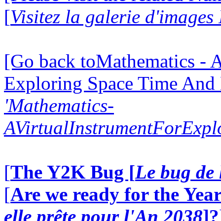
[
Visitez la galerie d'image
[Go back toMathematics - A
Exploring Space Time And
'Mathematics-
AVirtualInstrumentForExp
[
The Y2K Bug [
Le bug de 
[
Are we ready for the Year
elle prête pour l'An 2038
]?