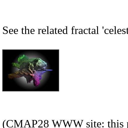
See the related fractal 'cele
(CMAP28 WWW site: this p