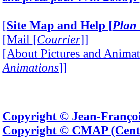
[
Site Map and Help [
Plan 
[Mail [
Courrier
]]
[About Pictures and Animat
Animations
]]
Copyright © Jean-Françoi
Copyright © CMAP (Cent