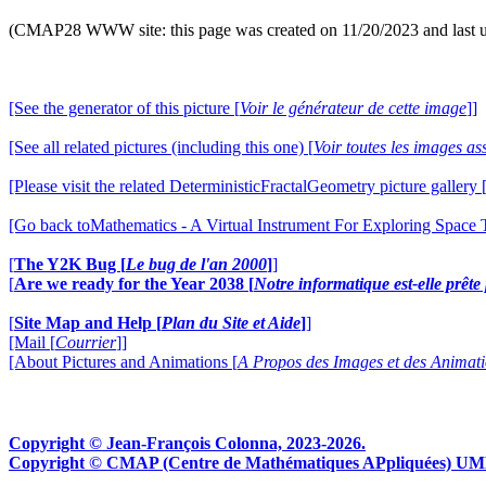
(CMAP28 WWW site: this page was created on 11/20/2023 and last 
[See the generator of this picture [
Voir le générateur de cette image
]]
[See all related pictures (including this one) [
Voir toutes les images ass
[Please visit the related DeterministicFractalGeometry picture gallery 
[Go back toMathematics - A Virtual Instrument For Exploring Space
[
The Y2K Bug [
Le bug de l'an 2000
]
]
[
Are we ready for the Year 2038 [
Notre informatique est-elle prêt
[
Site Map and Help [
Plan du Site et Aide
]
]
[Mail [
Courrier
]]
[About Pictures and Animations [
A Propos des Images et des Animat
Copyright © Jean-François Colonna, 2023-2026.
Copyright © CMAP (Centre de Mathématiques APpliquées) UMR CN