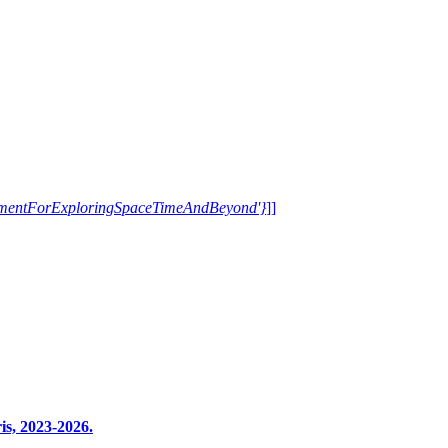
trumentForExploringSpaceTimeAndBeyond'}
]]
s, 2023-2026.