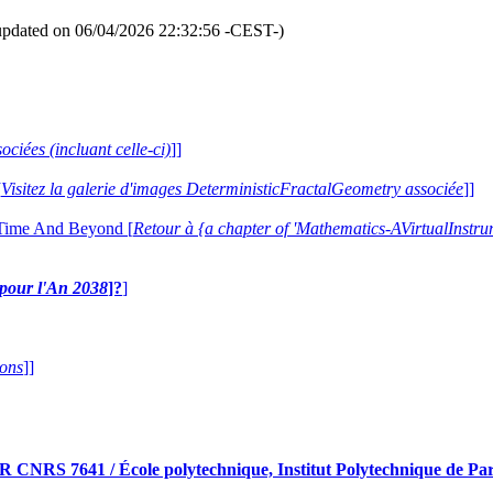
updated on 06/04/2026 22:32:56 -CEST-)
ociées (incluant celle-ci)
]]
[
Visitez la galerie d'images DeterministicFractalGeometry associée
]]
 Time And Beyond [
Retour à {a chapter of 'Mathematics-AVirtualIns
e pour l'An 2038
]?
]
ions
]]
RS 7641 / École polytechnique, Institut Polytechnique de Pari