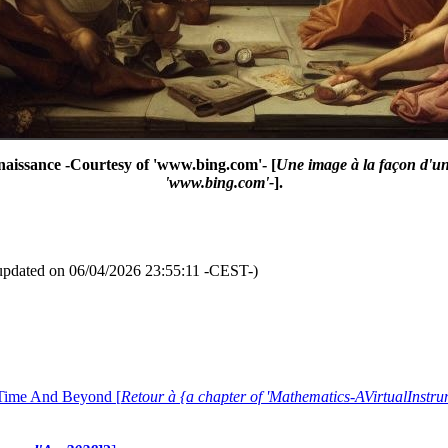
 Renaissance -Courtesy of 'www.bing.com'- [
Une image à la façon d'un 
'www.bing.com'-
].
updated on 06/04/2026 23:55:11 -CEST-)
 Time And Beyond [
Retour à {a chapter of 'Mathematics-AVirtualIns