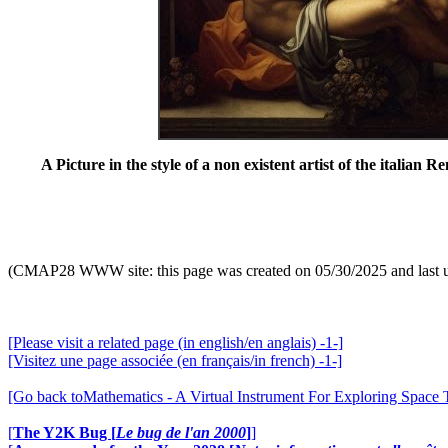
A Picture in the style of a non existent artist of the italian
(CMAP28 WWW site: this page was created on 05/30/2025 and last 
[Please visit a related page (in english/en anglais) -1-]
[Visitez une page associée (en français/in french) -1-]
[Go back toMathematics - A Virtual Instrument For Exploring Space
[
The Y2K Bug [
Le bug de l'an 2000
]
]