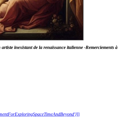
artiste inexistant de la renaissance italienne -Remerciements à
trumentForExploringSpaceTimeAndBeyond'}
]]