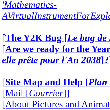
'Mathematics-
AVirtualInstrumentForExp
[
The Y2K Bug [
Le bug de 
[
Are we ready for the Year
elle prête pour l'An 2038
]?
[
Site Map and Help [
Plan 
[Mail [
Courrier
]]
[About Pictures and Animat