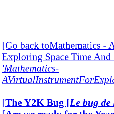
[Go back toMathematics - A
Exploring Space Time And
'Mathematics-
AVirtualInstrumentForExp
[
The Y2K Bug [
Le bug de 
[
Are we ready for the Year