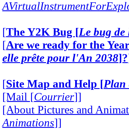
AVirtualInstrumentForExp
[
The Y2K Bug [
Le bug de 
[
Are we ready for the Year
elle prête pour l'An 2038
]?
[
Site Map and Help [
Plan 
[Mail [
Courrier
]]
[About Pictures and Animat
Animations
]]