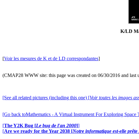
K/LD Mat
[
Voir les mesures de K et de LD correspondantes
]
(CMAP28 WWW site: this page was created on 06/30/2016 and last 
[See all related pictures (including this one) [
Voir toutes les images ass
[Go back toMathematics - A Virtual Instrument For Exploring Space
[
The Y2K Bug [
Le bug de l'an 2000
]
]
[
Are we ready for the Year 2038 [
Notre informatique est-elle prêt