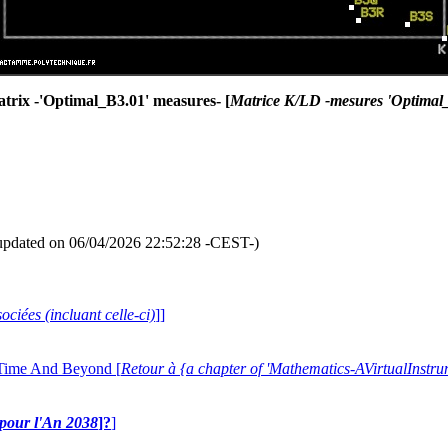
rix -'Optimal_B3.01' measures- [
Matrice K/LD -mesures 'Optimal
updated on 06/04/2026 22:52:28 -CEST-)
ociées (incluant celle-ci)
]]
 Time And Beyond [
Retour à {a chapter of 'Mathematics-AVirtualIns
e pour l'An 2038
]?
]