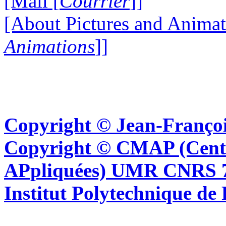
[Mail [
Courrier
]]
[About Pictures and Animat
Animations
]]
Copyright © Jean-Françoi
Copyright © CMAP (Cent
APpliquées) UMR CNRS 76
Institut Polytechnique de 