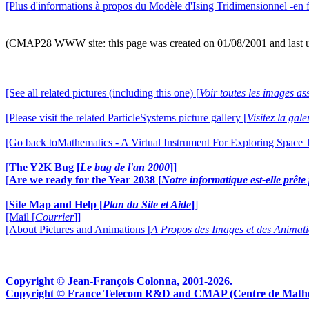
[Plus d'informations à propos du Modèle d'Ising Tridimensionnel -en f
(CMAP28 WWW site: this page was created on 01/08/2001 and last 
[See all related pictures (including this one) [
Voir toutes les images ass
[Please visit the related ParticleSystems picture gallery [
Visitez la gal
[Go back toMathematics - A Virtual Instrument For Exploring Space
[
The Y2K Bug [
Le bug de l'an 2000
]
]
[
Are we ready for the Year 2038 [
Notre informatique est-elle prêt
[
Site Map and Help [
Plan du Site et Aide
]
]
[Mail [
Courrier
]]
[About Pictures and Animations [
A Propos des Images et des Animat
Copyright © Jean-François Colonna, 2001-2026.
Copyright © France Telecom R&D and CMAP (Centre de Mathémat