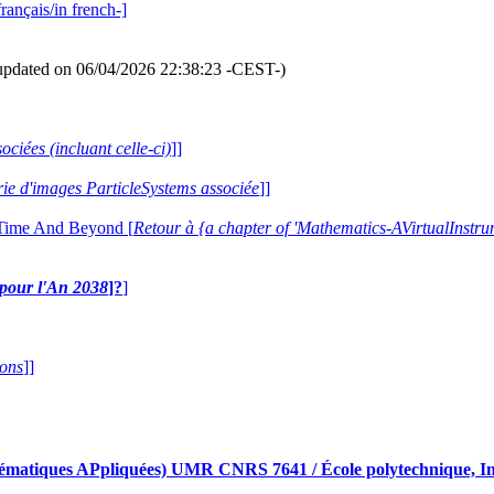
rançais/in french-]
updated on 06/04/2026 22:38:23 -CEST-)
ociées (incluant celle-ci)
]]
erie d'images ParticleSystems associée
]]
 Time And Beyond [
Retour à {a chapter of 'Mathematics-AVirtualIns
e pour l'An 2038
]?
]
ions
]]
iques APpliquées) UMR CNRS 7641 / École polytechnique, Insti