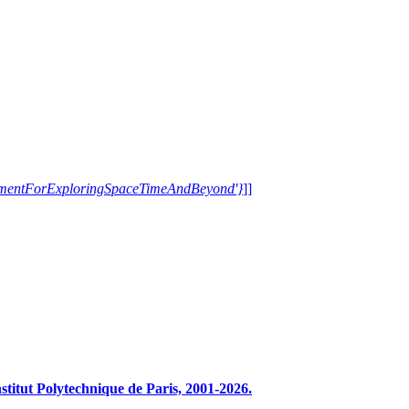
trumentForExploringSpaceTimeAndBeyond'}
]]
tut Polytechnique de Paris, 2001-2026.