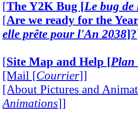
[
The Y2K Bug [
Le bug de 
[
Are we ready for the Year
elle prête pour l'An 2038
]?
[
Site Map and Help [
Plan 
[Mail [
Courrier
]]
[About Pictures and Animat
Animations
]]