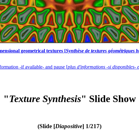
mensional geometrical textures [
Synthèse de textures géométriques b
formation -if available- and pause [
plus d'informations -si disponibles- 
"
Texture Synthesis
" Slide Show
(Slide [
Diapositive
] 1/217)