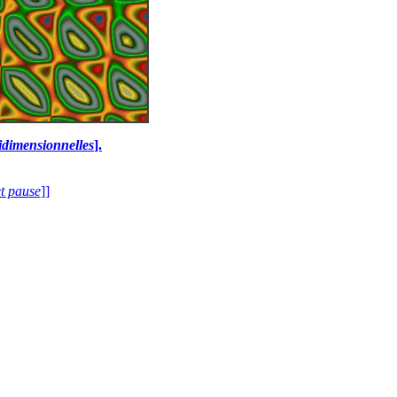
idimensionnelles
].
et pause
]]