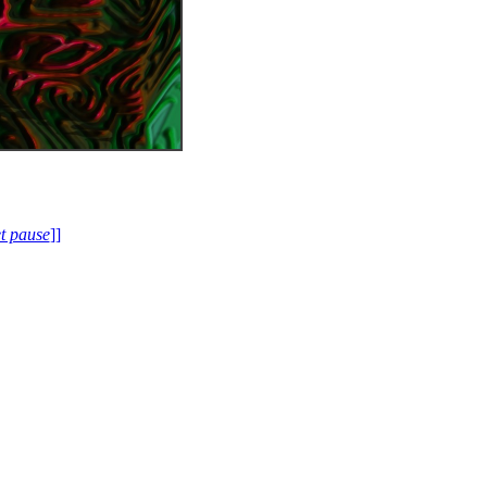
et pause
]]