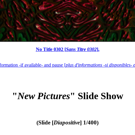
No Title 0302 [
Sans Titre 0302
].
formation -if available- and pause [
plus d'informations -si disponibles- 
"
New Pictures
" Slide Show
(Slide [
Diapositive
] 1/400)