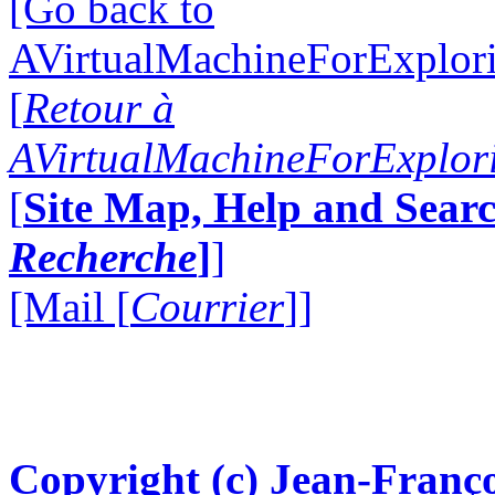
[Go back to
AVirtualMachineForExplo
[
Retour à
AVirtualMachineForExplo
[
Site Map, Help and Searc
Recherche
]
]
[Mail [
Courrier
]]
Copyright (c) Jean-Franço