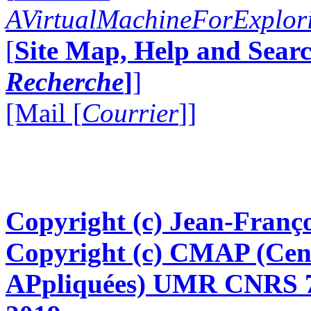
AVirtualMachineForExplo
[
Site Map, Help and Searc
Recherche
]
]
[Mail [
Courrier
]]
Copyright (c) Jean-Franço
Copyright (c) CMAP (Cen
APpliquées) UMR CNRS 76