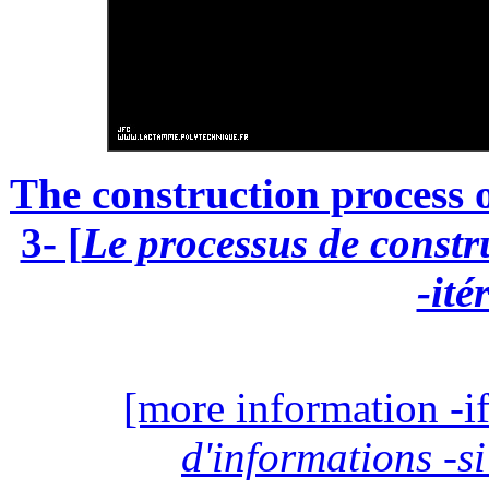
The construction process o
3- [
Le processus de constr
-ité
[more information -if
d'informations -si