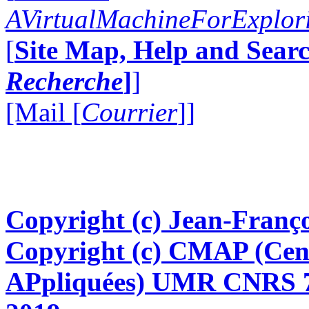
AVirtualMachineForExplo
[
Site Map, Help and Searc
Recherche
]
]
[Mail [
Courrier
]]
Copyright (c) Jean-Franço
Copyright (c) CMAP (Cen
APpliquées) UMR CNRS 76