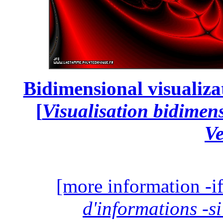
Bidimensional visualiza
[
Visualisation bidimen
Ve
[more information -if
d'informations -si