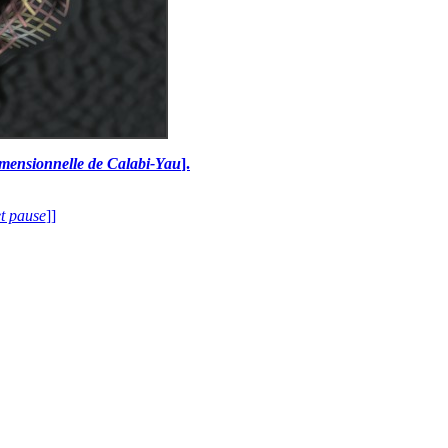
dimensionnelle de Calabi-Yau
].
et pause
]]