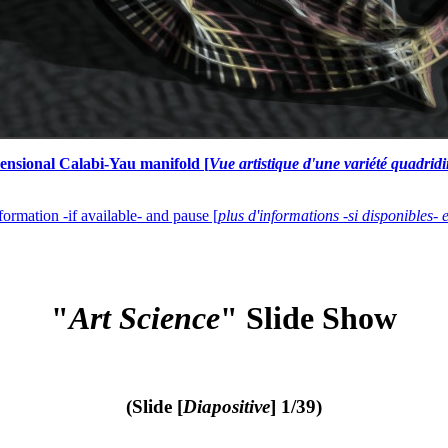
mensional Calabi-Yau manifold [
Vue artistique d'une variété quadri
formation -if available- and pause [
plus d'informations -si disponibles- 
"
Art Science
" Slide Show
(Slide [
Diapositive
] 1/39)