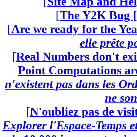
[
Site Map and Hel
[
The Y2K Bug [
[
Are we ready for the Yea
elle prête 
[
Real Numbers don't exi
Point Computations aren
n'existent pas dans les Ord
ne son
[
N'oubliez pas de visi
Explorer l'Espace-Temps e