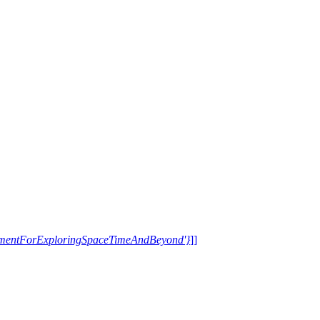
trumentForExploringSpaceTimeAndBeyond'}
]]