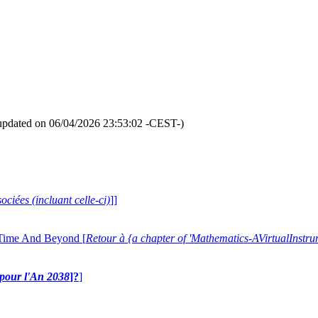
updated on 06/04/2026 23:53:02 -CEST-)
ociées (incluant celle-ci)
]]
 Time And Beyond [
Retour à {a chapter of 'Mathematics-AVirtualIns
e pour l'An 2038
]?
]