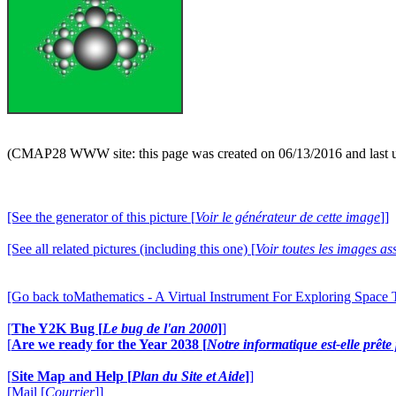
(CMAP28 WWW site: this page was created on 06/13/2016 and last 
[See the generator of this picture [
Voir le générateur de cette image
]]
[See all related pictures (including this one) [
Voir toutes les images ass
[Go back toMathematics - A Virtual Instrument For Exploring Space
[
The Y2K Bug [
Le bug de l'an 2000
]
]
[
Are we ready for the Year 2038 [
Notre informatique est-elle prêt
[
Site Map and Help [
Plan du Site et Aide
]
]
[Mail [
Courrier
]]