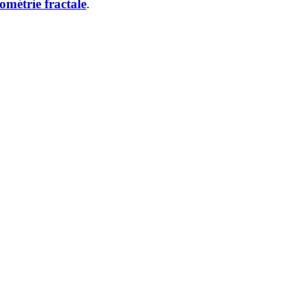
ométrie fractale
.