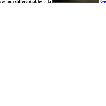
es non différentiables
et la
Gé