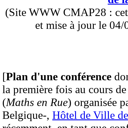
(Site WWW CMAP28 : cette 
et mise à jour le 0
[
Plan d'une conférence
don
la première fois au cours d
(
Maths en Rue
) organisée pa
Belgique-,
Hôtel de Ville d
récemment, en tant que conf