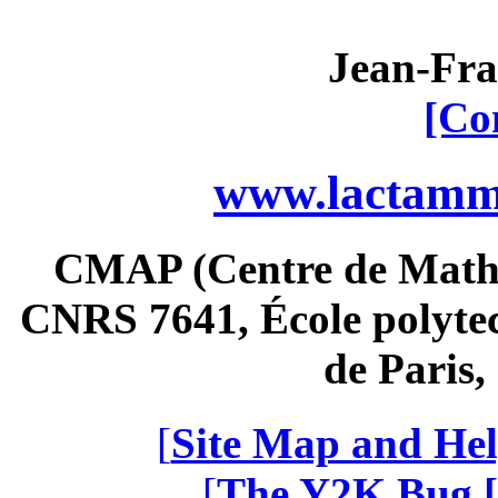
Jean-Fra
[Co
www.lactamme
CMAP (Centre de Math
CNRS 7641, École polytec
de Paris
[
Site Map and Hel
[
The Y2K Bug [