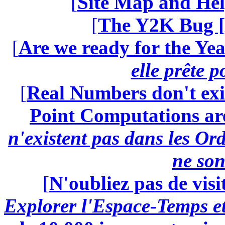
[
Site Map and Hel
[
The Y2K Bug [
[
Are we ready for the Yea
elle prête 
[
Real Numbers don't exi
Point Computations aren
n'existent pas dans les Ord
ne son
[
N'oubliez pas de visi
Explorer l'Espace-Temps e