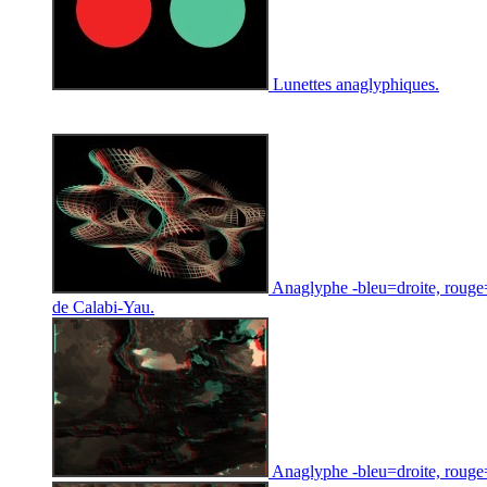
Lunettes anaglyphiques.
Anaglyphe -bleu=droite, rouge=
de Calabi-Yau.
Anaglyphe -bleu=droite, rouge=g