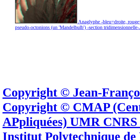
Anaglyphe -bleu=droite, rouge
pseudo-octonions (un 'Mandelbulb') -section tridimensionnelle-
Copyright © Jean-Françoi
Copyright © CMAP (Cent
APpliquées) UMR CNRS 76
Institut Polytechnique de