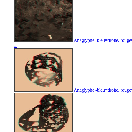
Anaglyphe -bleu=droite, rouge=g
-.
Anaglyphe -bleu=droite, rouge=