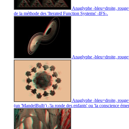
Anaglyphe -bleu=droite, rouge=
de la méthode des 'Iterated Function Systems' -IFS-.
Anaglyphe -bleu=droite, rouge=
Anaglyphe -bleu=droite, rouge
(un 'MandelBulb') -'la ronde des enfants' ou 'la conscience éme