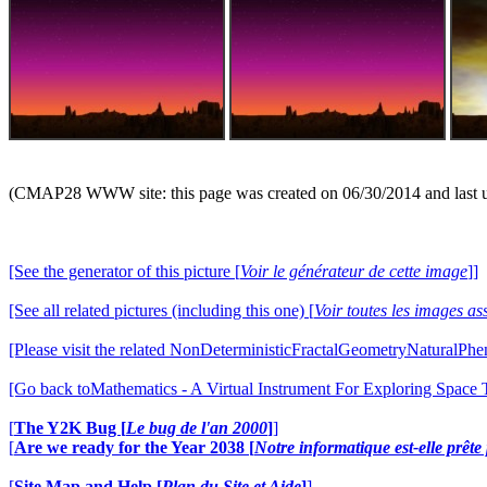
(CMAP28 WWW site: this page was created on 06/30/2014 and last 
[See the generator of this picture [
Voir le générateur de cette image
]]
[See all related pictures (including this one) [
Voir toutes les images ass
[Please visit the related NonDeterministicFractalGeometryNaturalPhe
[Go back toMathematics - A Virtual Instrument For Exploring Space
[
The Y2K Bug [
Le bug de l'an 2000
]
]
[
Are we ready for the Year 2038 [
Notre informatique est-elle prêt
[
Site Map and Help [
Plan du Site et Aide
]
]