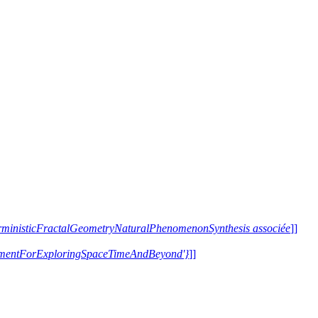
terministicFractalGeometryNaturalPhenomenonSynthesis associée
]]
trumentForExploringSpaceTimeAndBeyond'}
]]