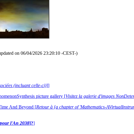
updated on 06/04/2026 23:20:10 -CEST-)
ociées (incluant celle-ci)
]]
nomenonSynthesis picture gallery [
Visitez la galerie d'images NonDe
 Time And Beyond [
Retour à {a chapter of 'Mathematics-AVirtualIns
e pour l'An 2038
]?
]