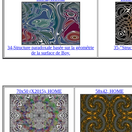
34-Structure paradoxale basée sur la géométrie
35-"Struc
de la surface de Boy.
70x50 (X2015), HOME
58x42, HOME