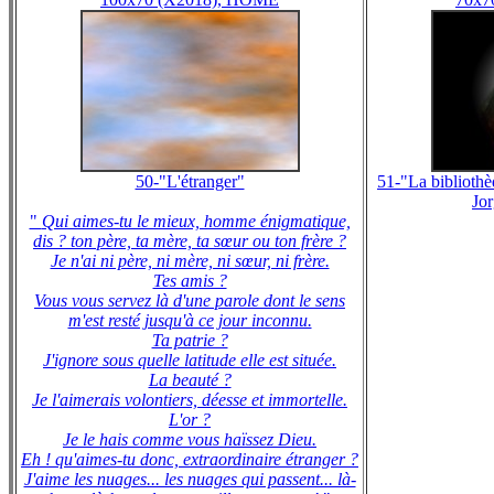
50-"L'étranger"
51-"La biblioth
Jor
"
Qui aimes-tu le mieux, homme énigmatique,
dis ? ton père, ta mère, ta sœur ou ton frère ?
Je n'ai ni père, ni mère, ni sœur, ni frère.
Tes amis ?
Vous vous servez là d'une parole dont le sens
m'est resté jusqu'à ce jour inconnu.
Ta patrie ?
J'ignore sous quelle latitude elle est située.
La beauté ?
Je l'aimerais volontiers, déesse et immortelle.
L'or ?
Je le hais comme vous haïssez Dieu.
Eh ! qu'aimes-tu donc, extraordinaire étranger ?
J'aime les nuages... les nuages qui passent... là-