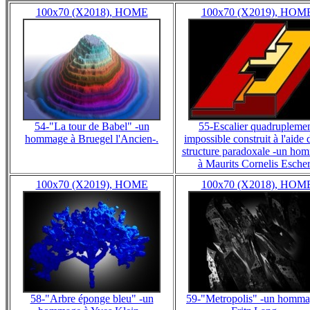
100x70 (X2018), HOME
100x70 (X2019), HOM
54-"La tour de Babel" -un
55-Escalier quadrupleme
hommage à Bruegel l'Ancien-.
impossible construit à l'aide 
structure paradoxale -un ho
à Maurits Cornelis Escher
100x70 (X2019), HOME
100x70 (X2018), HOM
58-"Arbre éponge bleu" -un
59-"Metropolis" -un homma