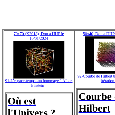
70x70 (X2018), Don a l'IHP le
50x40, Don a l'IHP
10/01/2024
92-Courbe de Hilbert t
91-L'espace-temps -un hommage à Albert
itération
Einstein-.
Courbe 
Où est
Hilbert
l'Univers ?