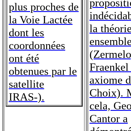
proposit
plus proches de
indécida
la Voie Lactée
la théori
dont les
ensembl
coordonnées
(Zermelo
ont été
Fraenkel 
obtenues par le
axiome 
satellite
Choix). 
IRAS-).
cela, Ge
Cantor a