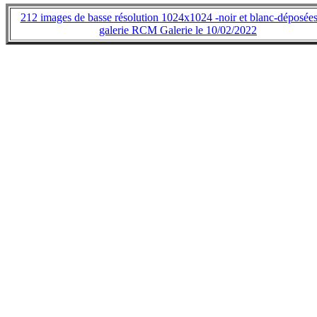
212 images de basse résolution 1024x1024 -noir et blanc-déposées
galerie RCM Galerie le 10/02/2022