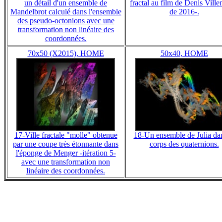
un détail d'un ensemble de
fractal au film de Denis Vill
Mandelbrot calculé dans l'ensemble
de 2016-.
des pseudo-octonions avec une
transformation non linéaire des
coordonnées.
70x50 (X2015), HOME
50x40, HOME
17-Ville fractale "molle" obtenue
18-Un ensemble de Julia dan
par une coupe très étonnante dans
corps des quaternions.
l'éponge de Menger -itération 5-
avec une transformation non
linéaire des coordonnées.