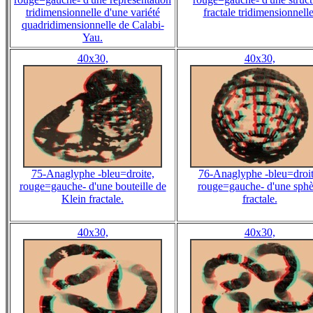
tridimensionnelle d'une variété
fractale tridimensionnelle
quadridimensionnelle de Calabi-
Yau.
40x30,
40x30,
75-Anaglyphe -bleu=droite,
76-Anaglyphe -bleu=droit
rouge=gauche- d'une bouteille de
rouge=gauche- d'une sphè
Klein fractale.
fractale.
40x30,
40x30,