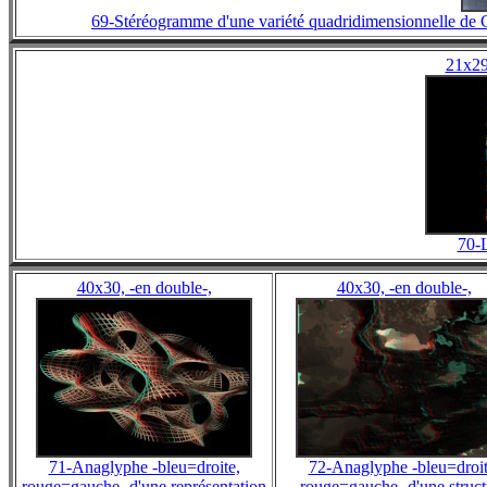
69-Stéréogramme d'une variété quadridimensionnelle de Ca
21x29
70-
40x30, -en double-,
40x30, -en double-,
71-Anaglyphe -bleu=droite,
72-Anaglyphe -bleu=droit
rouge=gauche- d'une représentation
rouge=gauche- d'une struct