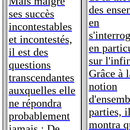
Mais malgré
des ense
ses succès
en
incontestables
s'interro
et incontestés,
en partic
il est des
sur l'infi
questions
Grâce à l
transcendantes
notion
auxquelles elle
d'ensemb
ne répondra
parties, i
probablement
montra qu
jamais : De