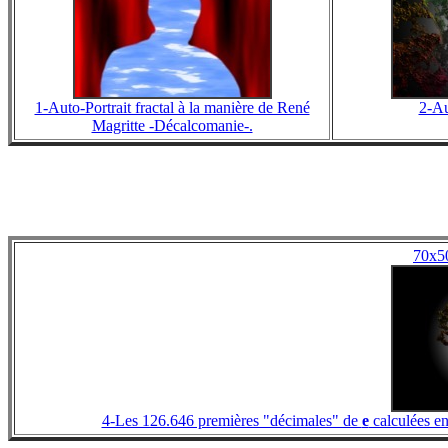
1-Auto-Portrait fractal à la manière de René
2-Au
Magritte -Décalcomanie-.
70x5
4-Les 126.646 premières "décimales" de
e
calculées en