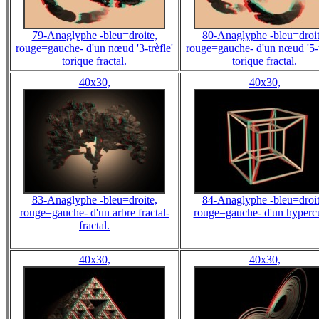
79-Anaglyphe -bleu=droite,
80-Anaglyphe -bleu=droit
rouge=gauche- d'un nœud '3-trèfle'
rouge=gauche- d'un nœud '5-t
torique fractal.
torique fractal.
40x30,
40x30,
83-Anaglyphe -bleu=droite,
84-Anaglyphe -bleu=droit
rouge=gauche- d'un arbre fractal-
rouge=gauche- d'un hyperc
fractal.
40x30,
40x30,