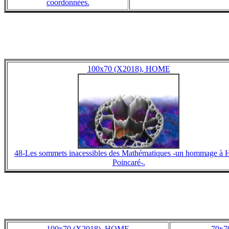
coordonnées.
100x70 (X2018), HOME
48-Les sommets inacessibles des Mathématiques -un hommage à H
Poincaré-.
100x70 (X2018), HOME
70x7