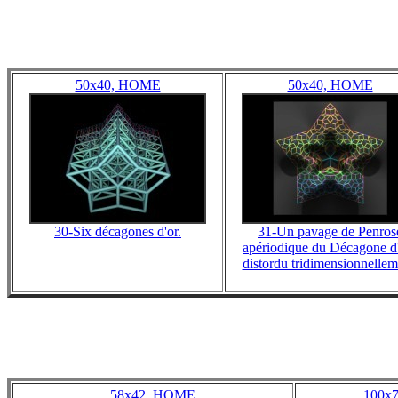
50x40, HOME
50x40, HOME
30-Six décagones d'or.
31-Un pavage de Penros
apériodique du Décagone d
distordu tridimensionnellem
58x42, HOME
100x