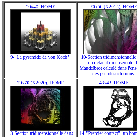
50x40, HOME
70x50 (X2015), HOM
9-"La pyramide de von Koch".
10-Section tridimensionnelle
un détail d'un ensemble 
Mandelbrot calculé dans l'en
des pseudo-octonions.
70x70 (X2020), HOME
43x43, HOME
13-Section tridimensionnelle dans
14-"Premier contact" -un h