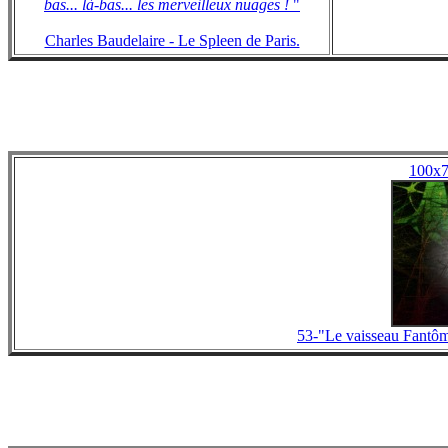
bas... là-bas... les merveilleux nuages !
"
Charles Baudelaire - Le Spleen de Paris.
100x
53-"Le vaisseau Fantô