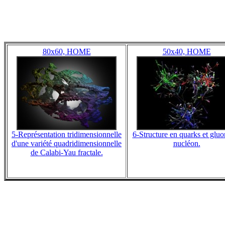
80x60, HOME
50x40, HOME
5-Représentation tridimensionnelle
6-Structure en quarks et gluo
d'une variété quadridimensionnelle
nucléon.
de Calabi-Yau fractale.