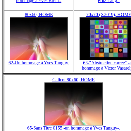
hommage à Yves Klein-.
Fritz Lang-.
80x60, HOME
70x70 (X2019), HOM
62-Un hommage à Yves Tanguy.
63-"Abstraction carrée" -
hommage à Victor Vasarel
Calicot 80x60, HOME
65-Sans Titre 0155 -un hommage à Yves Tanguy-.