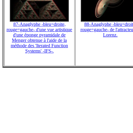
87-Anaglyphe -bleu=droite,
88-Anaglyphe -bleu=droit
rouge=gauche- d'une vue artistique
rouge=gauche- de l'attracteu
d'une éponge pyramidale de
Lorenz.
Menger obtenue à l'aide de la
méthode des 'Iterated Function
Systems' -IFS-.