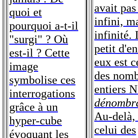
avait pas
quoi et
infini, m
pourquoi a-t-il
infinité.
"surgi" ? Où
petit d'en
est-il ? Cette
eux est c
image
des nomb
symbolise ces
entiers N
interrogations
dénombr
grâce à un
Au-delà, 
hyper-cube
celui des
évoquant les