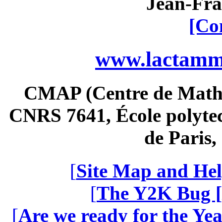
Jean-Fra
[Co
www.lactamme
CMAP (Centre de Math
CNRS 7641, École polytec
de Paris
[
Site Map and Hel
[
The Y2K Bug [
[
Are we ready for the Yea