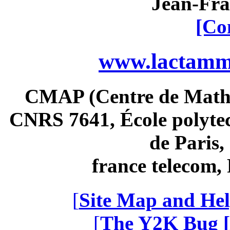
Jean-Fra
[Co
www.lactamme
CMAP (Centre de Math
CNRS 7641, École polytec
de Paris
france telecom
[
Site Map and Hel
[
The Y2K Bug [