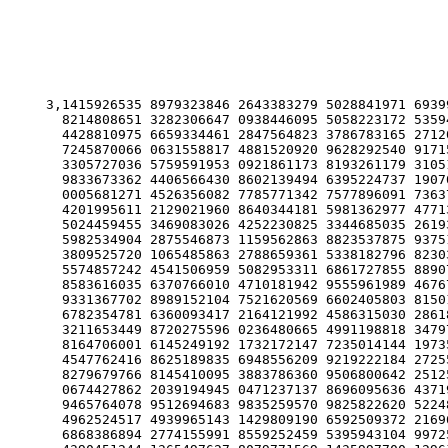
3,1415926535 8979323846 2643383279 5028841971 6939937510 5820974944 5923078164 0628620899 8628034825 3421170679
  8214808651 3282306647 0938446095 5058223172 5359408128 4811174502 8410270193 8521105559 6446229489 5493038196
  4428810975 6659334461 2847564823 3786783165 2712019091 4564856692 3460348610 4543266482 1339360726 0249141273
  7245870066 0631558817 4881520920 9628292540 9171536436 7892590360 0113305305 4882046652 1384146951 9415116094
  3305727036 5759591953 0921861173 8193261179 3105118548 0744623799 6274956735 1885752724 8912279381 8301194912
  9833673362 4406566430 8602139494 6395224737 1907021798 6094370277 0539217176 2931767523 8467481846 7669405132
  0005681271 4526356082 7785771342 7577896091 7363717872 1468440901 2249534301 4654958537 1050792279 6892589235
  4201995611 2129021960 8640344181 5981362977 4771309960 5187072113 4999999837 2978049951 0597317328 1609631859
  5024459455 3469083026 4252230825 3344685035 2619311881 7101000313 7838752886 5875332083 8142061717 7669147303
  5982534904 2875546873 1159562863 8823537875 9375195778 1857780532 1712268066 1300192787 6611195909 2164201989
  3809525720 1065485863 2788659361 5338182796 8230301952 0353018529 6899577362 2599413891 2497217752 8347913151
  5574857242 4541506959 5082953311 6861727855 8890750983 8175463746 4939319255 0604009277 0167113900 9848824012
  8583616035 6370766010 4710181942 9555961989 4676783744 9448255379 7747268471 0404753464 6208046684 2590694912
  9331367702 8989152104 7521620569 6602405803 8150193511 2533824300 3558764024 7496473263 9141992726 0426992279
  6782354781 6360093417 2164121992 4586315030 2861829745 5570674983 8505494588 5869269956 9092721079 7509302955
  3211653449 8720275596 0236480665 4991198818 3479775356 6369807426 5425278625 5181841757 4672890977 7727938000
  8164706001 6145249192 1732172147 7235014144 1973568548 1613611573 5255213347 5741849468 4385233239 0739414333
  4547762416 8625189835 6948556209 9219222184 2725502542 5688767179 0494601653 4668049886 2723279178 6085784383
  8279679766 8145410095 3883786360 9506800642 2512520511 7392984896 0841284886 2694560424 1965285022 2106611863
  0674427862 2039194945 0471237137 8696095636 4371917287 4677646575 7396241389 0865832645 9958133904 7802759009
  9465764078 9512694683 9835259570 9825822620 5224894077 2671947826 8482601476 9909026401 3639443745 5305068203
  4962524517 4939965143 1429809190 6592509372 2169646151 5709858387 4105978859 5977297549 8930161753 9284681382
  6868386894 2774155991 8559252459 5395943104 9972524680 8459872736 4469584865 3836736222 6260991246 0805124388
  4390451244 1365497627 8079771569 1435997700 1296160894 4169486855 5848406353 4220722258 2848864815 8456028506
  0168427394 5226746767 8895252138 5225499546 6672782398 6456596116 3548862305 7745649803 5593634568 1743241125
  1507606947 9451096596 0940252288 7971089314 5669136867 2287489405 6010150330 8617928680 9208747609 1782493858
  9009714909 6759852613 6554978189 3129784821 6829989487 2265880485 7564014270 4775551323 7964145152 3746234364
  5428584447 9526586782 1051141354 7357395231 1342716610 2135969536 2314429524 8493718711 0145765403 5902799344
  0374200731 0578539062 1983874478 0847848968 3321445713 8687519435 0643021845 3191048481 0053706146 8067491927
  8191197939 9520614196 6342875444 0643745123 7181921799 9839101591 9561814675 1426912397 4894090718 6494231961
  5679452080 9514655022 5231603881 9301420937 6213785595 6638937787 0830390697 9207734672 2182562599 6615014215
  0306803844 7734549202 6054146659 2520149744 2850732518 6660021324 3408819071 0486331734 6496514539 0579626856
  1005508106 6587969981 6357473638 4052571459 1028970641 4011097120 6280439039 7595156771 5770042033 7869936007
  2305587631 7635942187 3125147120 5329281918 2618612586 7321579198 4148488291 6447060957 5270695722 0917567116
  7229109816 9091528017 3506712748 5832228718 3520935396 5725121083 5791513698 8209144421 0067510334 6711031412
  6711136990 8658516398 3150197016 5151168517 1437657618 3515565088 4909989859 9823873455 2833163550 7647918535
  8932261854 8963213293 3089857064 2046752590 7091548141 6549859461 6371802709 8199430992 4488957571 2828905923
  2332609729 9712084433 5732654893 8239119325 9746366730 5836041428 1388303203 8249037589 8524374417 0291327656
  1809377344 4030707469 2112019130 2033038019 7621101100 4492932151 6084244485 9637669838 9522868478 3123552658
  2131449576 8572624334 4189303968 6426243410 7732269780 2807318915 4411010446 8232527162 0105265227 2111660396
  6655730925 4711055785 3763466820 6531098965 2