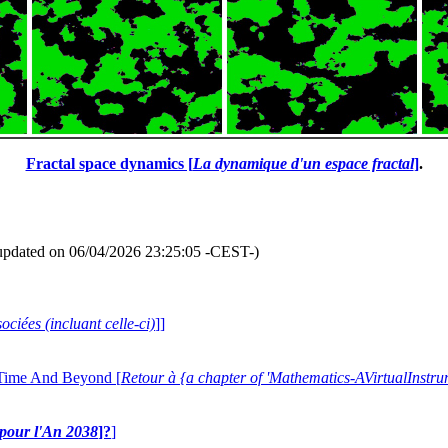
Fractal space dynamics [
La dynamique d'un espace fractal
]
.
updated on 06/04/2026 23:25:05 -CEST-)
ociées (incluant celle-ci)
]]
 Time And Beyond [
Retour à {a chapter of 'Mathematics-AVirtualIns
e pour l'An 2038
]?
]