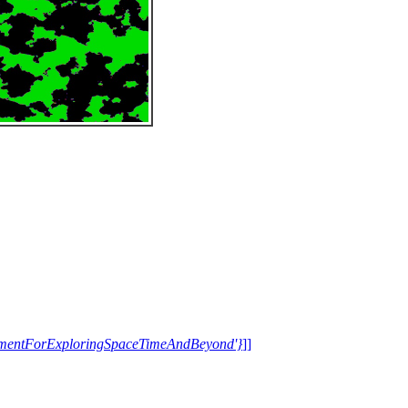
trumentForExploringSpaceTimeAndBeyond'}
]]