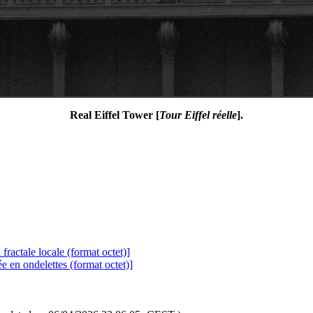
Real Eiffel Tower [
Tour Eiffel réelle
].
fractale locale (format octet)]
e en ondelettes (format octet)]