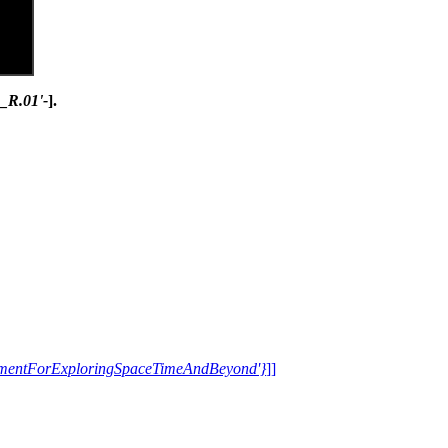
_R.01'-
].
trumentForExploringSpaceTimeAndBeyond'}
]]