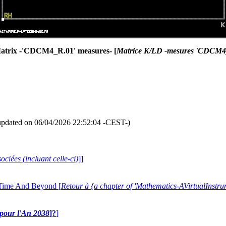
trix -'CDCM4_R.01' measures- [
Matrice K/LD -mesures 'CDCM4
updated on 06/04/2026 22:52:04 -CEST-)
ociées (incluant celle-ci)
]]
 Time And Beyond [
Retour à {a chapter of 'Mathematics-AVirtualIns
e pour l'An 2038
]?
]