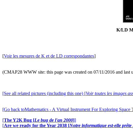
K/LD Ma
[
Voir les mesures de K et de LD correspondantes
]
(CMAP28 WWW site: this page was created on 07/11/2016 and last 
[See all related pictures (including this one) [
Voir toutes les images ass
[Go back toMathematics - A Virtual Instrument For Exploring Space
[
The Y2K Bug [
Le bug de l'an 2000
]
]
[
Are we ready for the Year 2038 [
Notre informatique est-elle prêt