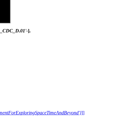
1_CDC_D.01'-
].
trumentForExploringSpaceTimeAndBeyond'}
]]