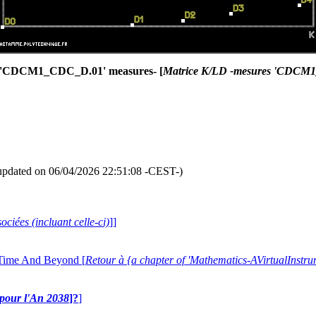
-'CDCM1_CDC_D.01' measures- [
Matrice K/LD -mesures 'CDCM
updated on 06/04/2026 22:51:08 -CEST-)
ociées (incluant celle-ci)
]]
 Time And Beyond [
Retour à {a chapter of 'Mathematics-AVirtualIns
e pour l'An 2038
]?
]