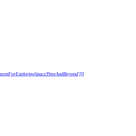
trumentForExploringSpaceTimeAndBeyond'}
]]