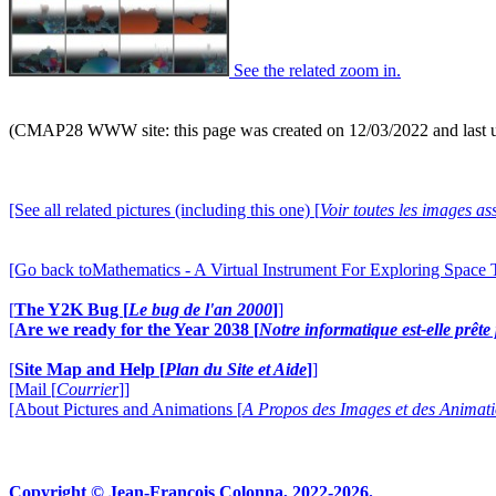
See the related zoom in.
(CMAP28 WWW site: this page was created on 12/03/2022 and last 
[See all related pictures (including this one) [
Voir toutes les images ass
[Go back toMathematics - A Virtual Instrument For Exploring Space
[
The Y2K Bug [
Le bug de l'an 2000
]
]
[
Are we ready for the Year 2038 [
Notre informatique est-elle prêt
[
Site Map and Help [
Plan du Site et Aide
]
]
[Mail [
Courrier
]]
[About Pictures and Animations [
A Propos des Images et des Animat
Copyright © Jean-François Colonna, 2022-2026.