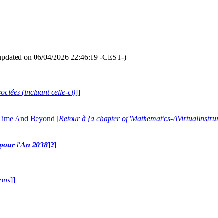
updated on 06/04/2026 22:46:19 -CEST-)
ociées (incluant celle-ci)
]]
 Time And Beyond [
Retour à {a chapter of 'Mathematics-AVirtualIns
e pour l'An 2038
]?
]
ions
]]