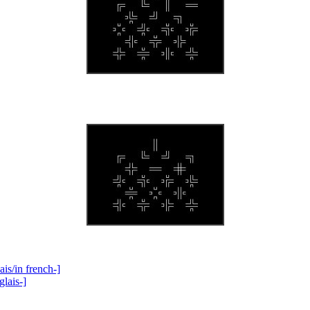
ais/in french-]
glais-]