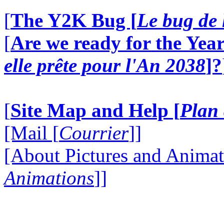
[
The Y2K Bug [
Le bug de 
[
Are we ready for the Year
elle prête pour l'An 2038
]?
[
Site Map and Help [
Plan 
[Mail [
Courrier
]]
[About Pictures and Animat
Animations
]]