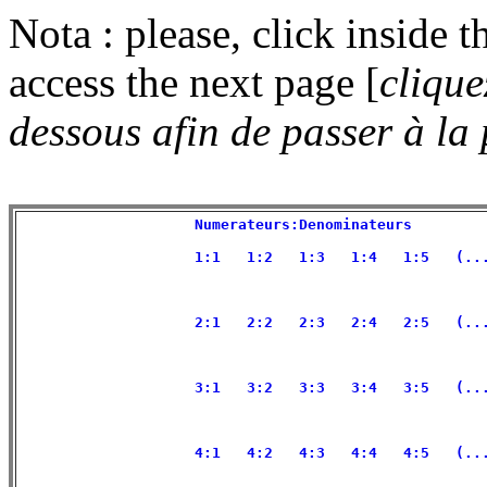
Nota : please, click inside t
access the next page [
clique
dessous afin de passer à la
                    Numerateurs:Denominateurs         
                    1:1   1:2   1:3   1:4   1:5   (...
                    2:1   2:2   2:3   2:4   2:5   (...
                    3:1   3:2   3:3   3:4   3:5   (...
                    4:1   4:2   4:3   4:4   4:5   (...