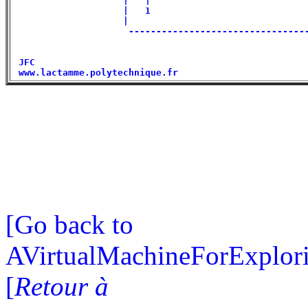
                    |   |                             
                    |   1                             
                    |                                 
                     ---------------------------------
 JFC                                                  
[Go back to
AVirtualMachineForExplo
[
Retour à