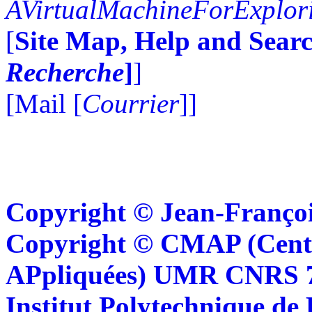
AVirtualMachineForExplo
[
Site Map, Help and Searc
Recherche
]
]
[Mail [
Courrier
]]
Copyright © Jean-Françoi
Copyright © CMAP (Cent
APpliquées) UMR CNRS 76
Institut Polytechnique de 