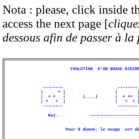
Nota : please, click inside t
access the next page [
clique
dessous afin de passer à la
                          EVOLUTION  D'UN NUAGE BIDIME
               --------                      -------- 
              |      * |                    |        |
              |  * *   |       (....)       |  * **  |
              | *   *  |                    |   *  * |
               --------                      -------- 
                 R=2.             --------------------
                        Pour R donné, le nuage  est dé