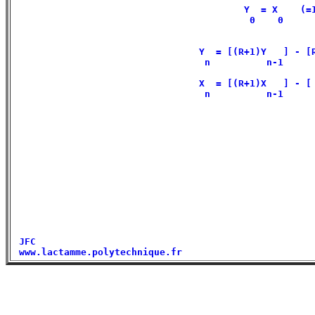
                                         Y  = X    (=1
                                          0    0      
                                 Y  = [(R+1)Y   ] - [R
                                  n          n-1      
                                 X  = [(R+1)X   ] - [ 
                                  n          n-1      
 JFC                                                  