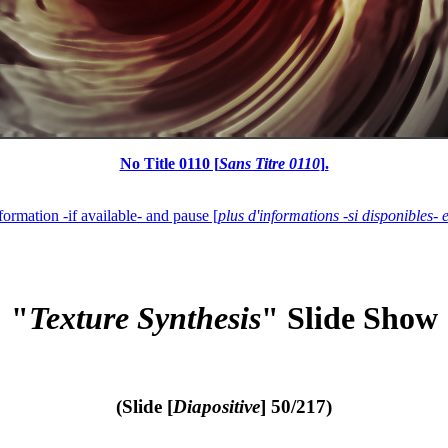
No Title 0110 [
Sans Titre 0110
].
formation -if available- and pause [
plus d'informations -si disponibles- 
"
Texture Synthesis
" Slide Show
(Slide [
Diapositive
] 50/217)