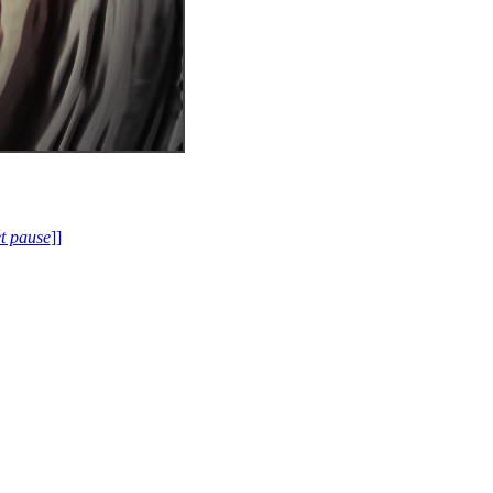
et pause
]]